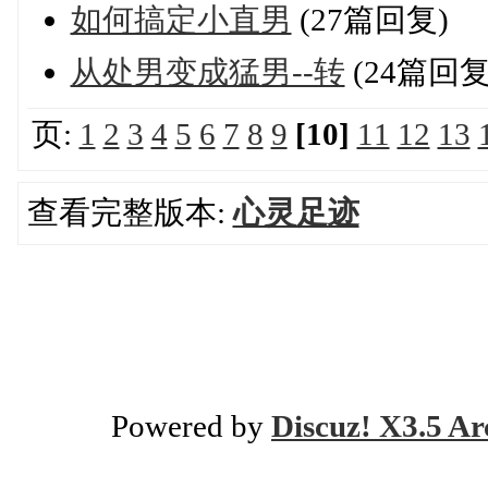
如何搞定小直男
(27篇回复)
从处男变成猛男--转
(24篇回复
页:
1
2
3
4
5
6
7
8
9
[10]
11
12
13
查看完整版本:
心灵足迹
Powered by
Discuz! X3.5 Ar