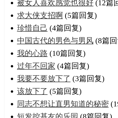
被女人喜欢感觉也很好
(12篇
求大侠支招啊
(5篇回复)
珍惜自己
(4篇回复)
中国古代的男色与男风
(8篇回
我的心路
(10篇回复)
过年不回家
(4篇回复)
我要不要放下了
(3篇回复)
该放下了
(5篇回复)
同志不想让直男知道的秘密
(
短发控基友的乐园
(8篇回复)