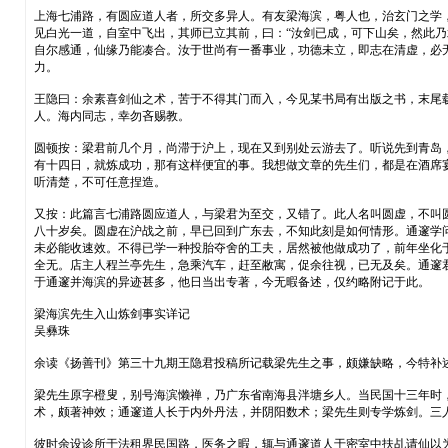
上海七浦路，有圆应道人者，所交多异人。有友梁海滨，粤人也，治玄门之学
见白光一道，自室中飞出，其师已立其前，曰：“汝剑已成，可下山矣，然此乃
自尔感通，仙缘乃能凑合。汝于世尚有一番事业，功德未立，即志在清虚，必
力。
王隐曰：余素喜剑仙之术，苦于不得其门而入，今见某书局有出版之书，末尾
人。海内同志，幸勿吝赐教。
圆顿按：梁君前几个月，尚滞于沪上，现在又到别处云游去了。听说先到青岛
有十四日，就炼成功，那有这样便宜的事。我想做文章的先生们，都是在酒席
听清楚，不可任意捏造。
又按：此篇言七浦路圆应道人，与梁君为至交，又错了。此人名叫圆虚，不叫
八十岁矣。圆虚在沪战之前，早已回到广东去，不知此刻是如何情形。通邃学
未必能收速效。不得已学一种投胎夺舍的工夫，居然被他做成功了，前年坐化
全无。店主人程兰亭先生，急乘汽车，赶至敝寓，促余往视，已无及矣。通邃
于通邃并海滨的异迹甚多，他日当出专著，今无暇备述，仅约略附记于此。
梁海滨先生入山炼剑事实详记
吴彝珠
余读《扬善刊》第三十九期王隐君投稿所记载梁先生之事，颇嫌缺略，今特补
梁先生原字橙叟，别号海滨懒禅，乃广东省南海县泮塘乡人。当民国十三年时
术，颇著神效；通邃道人长于内外丹法，并阴阳数术；梁先生则专学炼剑。三
彼时余设诊所于法租界民国路，医务之暇，辄与通邃道人于密室中扶乩请仙以