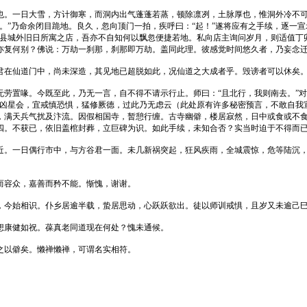
也。一日大雪，方计御寒，而洞内出气蓬蓬若蒸，顿除凛冽，土脉厚也，惟洞外冷不
。”乃命余闭目跪地。良久，忽向顶门一拍，疾呼曰：“起！”遂将应有之手续，逐一
均县城外旧日所寓之店，吾亦不自知何以飘忽便捷若地。私向店主询问岁月，则适值丁
亦复何别？佛说：万劫一刹那，刹那即万劫。盖同此理。彼感觉时间悠久者，乃妄念
君在仙道门中，尚未深造，其见地已超脱如此，况仙道之大成者乎。毁谤者可以休矣
劳置喙。今既至此，乃无一言，自不得不请示行止。师曰：“且北行，我则南去。”对
诸凶星会，宜戒慎恐惧，猛修厥德，过此乃无虑云（此处原有许多秘密预言，不敢自我
，满天兵气扰及汴流。因假相国寺，暂憩行缠。古寺幽僻，楼居寂然，日中或食或不
四。不获已，依旧盖棺封葬，立巨碑为识。如此手续，未知合否？实当时迫于不得而
近。一日偶行市中，与方谷君一面。未几新祸突起，狂风疾雨，全城震惊，危等陆沉
而容众，嘉善而矜不能。惭愧，谢谢。
，今始相识。仆乡居逾半载，蛰居思动，心跃跃欲出。徒以师训戒惧，且岁又未逾己
想康健如祝。葆真老同道现在何处？愧未通候。
之以僻矣。懒禅懒禅，可谓名实相符。