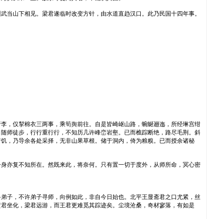
州武当山下相见。梁君遂临时改变方针，由水道直趋汉口。此乃民国十四年事。
行李，仅挈棉衣三两事，乘筍舆前往。自是皆崎岖山路，蜿蜒逦迤，所经琳宫绀
，随师徒步，行行重行行，不知历几许峰峦岩壑。已而樵踪断绝，路尽毛荆。斜
疗饥，乃导余各处采择，无非山果草根。储于洞内，倚为粮糗。已而授余诸秘
一身亦复不知所在。然既来此，将奈何。只有置一切于度外，从师所命，冥心密
寻弟子，不许弟子寻师，向例如此，非自今日始也。北平王显斋君之口尤紧，丝
黄君坐化，梁君远游，而王君更难觅其踪迹矣。尘境沧桑，奇材寥落，有如是