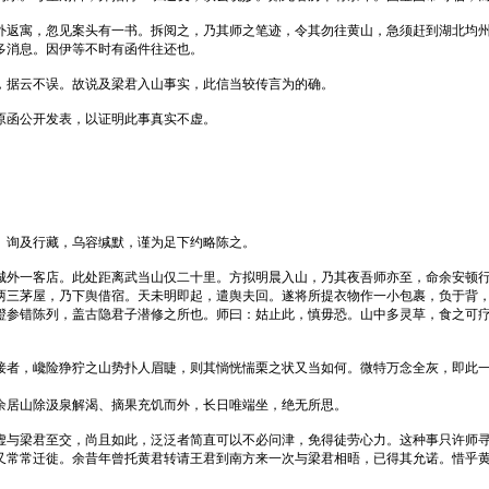
外返寓，忽见案头有一书。拆阅之，乃其师之笔迹，令其勿往黄山，急须赶到湖北均
多消息。因伊等不时有函件往还也。
，据云不误。故说及梁君入山事实，此信当较传言为的确。
原函公开发表，以证明此事真实不虚。
。询及行藏，乌容缄默，谨为足下约略陈之。
城外一客店。此处距离武当山仅二十里。方拟明晨入山，乃其夜吾师亦至，命余安顿
两三茅屋，乃下舆借宿。天未明即起，遣舆夫回。遂将所提衣物作一小包裹，负于背
磴参错陈列，盖古隐君子潜修之所也。师曰：姑止此，慎毋恐。山中多灵草，食之可
接者，巉险狰狞之山势扑人眉睫，则其惝恍惴栗之状又当如何。微特万念全灰，即此
余居山除汲泉解渴、摘果充饥而外，长日唯端坐，绝无所思。
虚与梁君至交，尚且如此，泛泛者简直可以不必问津，免得徒劳心力。这种事只许师
又常常迁徙。余昔年曾托黄君转请王君到南方来一次与梁君相晤，已得其允诺。惜乎