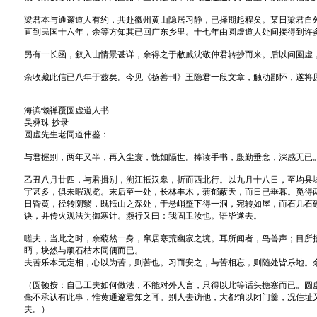
梁君本与通邃道人有约，共赴徽州黄山隐居习静，已择期起程矣。某日梁君自
直到民国十六年，余等方知其已回广东乡里。十七年由圆虚道人处间接得到许
另有一长函，叙入山情景甚详，余得之于敝戚沈敬仲君转抄而来。后以问圆虚
余收藏此信已八年于兹矣。今见《扬善刊》王隐君一段文章，触动鄙怀，遂将
海滨懒禅覆圆虚道人书
吴彝珠 抄录
圆虚先生老同道伟鉴：
与君握别，两年又半，再入尘寰，恍如隔世。捧读手书，殷勤垂念，深感无已
乙丑八月廿四，与君揖别，溯江抵汉皋，折而西北行。以九月十八日，至均县
宇甚多，俱未暇观览。末后至一处，长林丰木，蓊郁蔽天，而日已垂暮。觅得
日昏黄，径转阴翳，既抵山之深处，于悬峭壁下得一洞，宛转如屋，而石几石
诀，并传火观法为御寒计。濒行又曰：我固卫汝也。语毕遂去。
嗟夫，当此之时，余藐然一身，窜居寒荒幽寂之境。耳所闻者，鸟兽声；目所
眄，块然与顽石枯木同偶而已。
夫苦乐本无定相，心以为苦，则苦也。习而安之，与苦相忘，则随处皆乐地。
（圆顿按：自己工夫如何做法，不能对外人言，只得以此等话头搪塞而已。圆
毫不承认有此事，惟黄通邃君知之耳。别人去访他，大都饷以闭门羹，况住址
夫。）