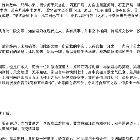
，炼剑数年，只得小乘，因求师于武当山。四五日后，方自山麓至师所。石室俨然，
术也，道在丹籍中求之耳。”梁坚请学道不愿下山。师曰：“仙有仙骨，亦有仙缘。骨
无成也。”梁遂辞师下山，凡二日已在山下。盖授以辟谷导引之术，十数日未尝进食矣
载有此一段文章，知梁君乃在现代之人，实有其事，并非空中楼阁。特照原文抄录，
，后到终南，未知确否。但此篇文章，所记载的事实，仅得真相十分之一，尚有十分
宴前得到的消息，抓起笔来，瞎写一阵，所以弄得牛头马嘴。奉劝诸位撰稿的先生，
圆应，也是广东人。尚有一位叫做通邃道人，原籍江西樟树镇，与梁君亦称莫逆。梁
问渊博，天文地理，无不精晓。常自言年龄快到七十，身中真铅真汞之气已衰，若用
于上海河南路永昌泰五金店楼上之吕祖坛隔壁静室中。其时正值华灯初启，高朋在座
君以前屡屡自言“我尚有五年寿命”，余等闻之皆不乐，今果符合预言之数，但多出一
述于后。
，梁正在沪，尝与黄邃之、李圆虚二君同游。黄君原籍江西省樟树镇，别号通邃道人
人道虽不同，而交情甚厚。
为乐。每星期日，并招待一班道友，谈玄说妙。如此者历十有余年。圆虚固常辱临，