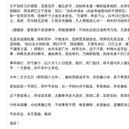
又不知经几许晨昏，花落花开，都忘岁月，但始终未逢一毒蛇猛兽相扰，亦异
惊顾间，而吾师已立于吾前，笑曰：“汝剑术成矣（此处有秘密动作不便明言）
则一切等归无用。吾憾乎子之道念未坚也。”天甫明，率余下山，仅半日已抵
之。虽然，苦乐既无定相，久暂亦无确徵，凡人果能息心贞一，则长时与短时
（圆顿按：梁君素不喜读佛书，而能通佛理，可知实证胜过读死书万倍。又梁
先是余追随杖履，除听受外，不敢发问，恐师责其躁急也。而师亦先意启发，无
进胡桃。”余以永久绝粒请。师曰不可，惧惑视听。又警告余曰，己巳之岁，
干漏泄之谴。）师既行，余亦东首广水，转而北向，达于汴梁。时烽火连齐赵
事，则惟先君未归葬耳。遂如青岛，拟负骨归。乃揭棺检视，则未化者十仍三
事毕南行，作宁家计，以六月十八日抵里。既归，闭门蛰伏，殊不愿与外人接
平，一方获免，亦不幸中之幸也。
今年二月廿五日（即民国十七年），辗转而获读手书，并所赐小传，君子尊贤
君知其前一节而已，而中节未知，后一节则仆亦不能道。李君相岩，本非素稔
足下悬壶海上，所业谅发展，太极拳术必大进步。陈胡二君，谅皆安好。苏君
仆性本疏懒，今此再履尘世，于俗事更不惯。每觉拂情，未遑恤也，是懒而加
手此布达，未尽衷曲。敬候
道祉！