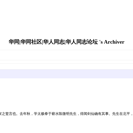
华同|华同社区|华人同志|华人同志论坛 's Archiver
家之躗言也。去年秋，学太极拳于蕲水陈微明先生，得闻剑仙确有其事。先生在北平