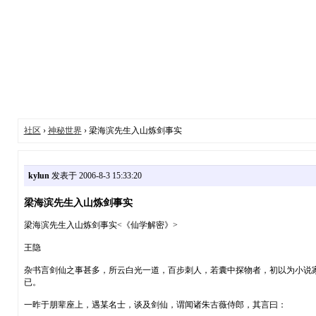
社区
›
神秘世界
› 梁海滨先生入山炼剑事实
kylun
发表于 2006-8-3 15:33:20
梁海滨先生入山炼剑事实
梁海滨先生入山炼剑事实<《仙学解密》>
王隐
杂书言剑仙之事甚多，所云白光一道，百步刺人，若囊中探物者，初以为小说
已。
一昨于朋辈座上，遇某名士，谈及剑仙，谓闻诸朱古薇侍郎，其言曰：