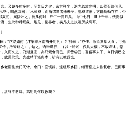
可言。又越多时多时，至某日之夕，余方禅坐，洞内忽放光明，四壁石纹俱见。
宣示毕，喟然叹曰：“术虽成，而所谓道者殊未至。勉成道器，方能历劫存在，否
卯夏初。屈指计之，曾几何时，殆二十阅月矣。山中七日，世上千年，恍惚似
迁流，生此种种现象。足见，世界者，实凡夫之执著所成焉耳。
。）
曰：“汴梁如何（汴梁即河南省开封县）？”师曰：“亦佳。汝欲复烟火食，可先
宣传，故皆略之），勉之。语毕遂行。（以上所述，仅具大概，不敢详述，恐
食，久而久之，乃渐复态，亦只素食而已。师昔尝云，吾俗事未了。今日切己之
已，故用此策。先生精于堪舆术，祈有以教我也。
，乡老麇集余门问计。余曰：宜镇静。速组织乡团，继警察之未恢复者。已而事
巳，故终不敢肆。高明则何以教我？