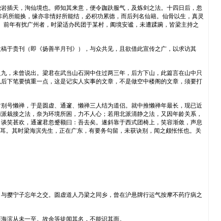
巉岩插天，洵仙境也。师知其来意，便令跏趺服气，及炼剑之法。十四日后，忽
非药所能换，缘亦非情好所能结，必积功累德，而后列名仙籍。仙骨以生，真灵
。前年有扰广州者，时梁适办民团于某村，阖境安谧，未遭蹂躏，皆梁主持之
投稿于贵刊（即《扬善半月刊》），与众共见，且欲借此宣传之广，以求访其
之九，未曾说出。梁君在武当山石洞中住过两三年，后方下山，此篇言在山中只
以后下笔要慎重一点，这是记实人实事的文章，不是做空中楼阁的文章，须要打
君别号懒禅，于是圆虚、通邃、懒禅三人结为道侣。就中推懒禅年最长，现已近
南派栽接之法，奈为环境所困，力不人心；若用北派清静之法，又因年龄关系，
，谈笑甚欢，通邃君忽蹙额曰：吾去矣。遂斜靠于西式团椅上，笑容渐敛，声息
年耳。其时梁海滨先生，正在广东，有要务勾留，未获诀别，闻之颇怅怅也。关
，与撄宁子忘年之交。圆虚道人乃梁之同乡，曾在沪悬牌行运气按摩不药疗病之
而海滨从未一至。故余等徒闻其名，不能识其面。