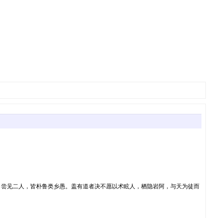
，尝见二人，皆朴鲁类乡愚。盖有道者决不愿以术眩人，栖隐岩阿，与天为徒而