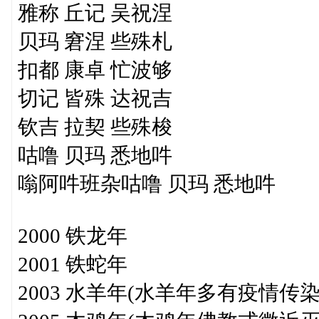
雅称 丘记 吴祝涅
贝玛 窘涅 些殊札
扣都 康卓 忙波够
切记 皆殊 达祝吉
钦吉 拉契 些殊梭
咕噜 贝玛 悉地吽
嗡阿吽班杂咕噜 贝玛 悉地吽
2000 铁龙年
2001 铁蛇年
2003 水羊年(水羊年多有疫情传染