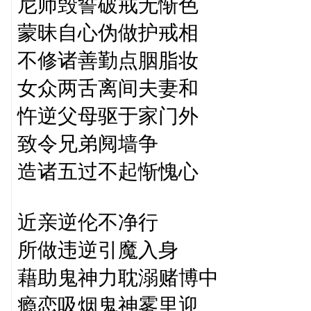
尼师毁誓破戒无惭色
蒙昧自心伪做护戒相
不修诸善勤点胭脂妆
女众两舌离间夫妻和
忤逆父母驱于家门外
致令兄弟阋墙争
造诸五过不起惭愧心
近亲逆伦不净行
所做违逆引魔入身
藉助鬼神力耽溺赌博中
瘾恋吸烟鬼神雾里迎