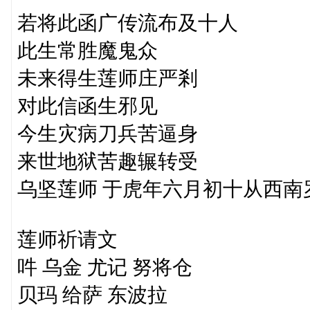
若将此函广传流布及十人
此生常胜魔鬼众
未来得生莲师庄严剎
对此信函生邪见
今生灾病刀兵苦逼身
来世地狱苦趣辗转受
乌坚莲师 于虎年六月初十从西南
莲师祈请文
吽 乌金 尤记 努将仓
贝玛 给萨 东波拉