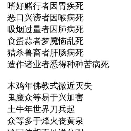
嗜好赌行者因胃疾死
恶口兴谤者因喉病死
吸烟过量者因肺病死
食蛋蒜者梦魇恼乱死
猎杀兽畜者肝肠病死
造作诸业者悉得种种苦病死
木鸡年佛教式微近灭失
鬼魔众等易于兴加害
土牛年世界刀兵起
众等多于烽火丧黄泉