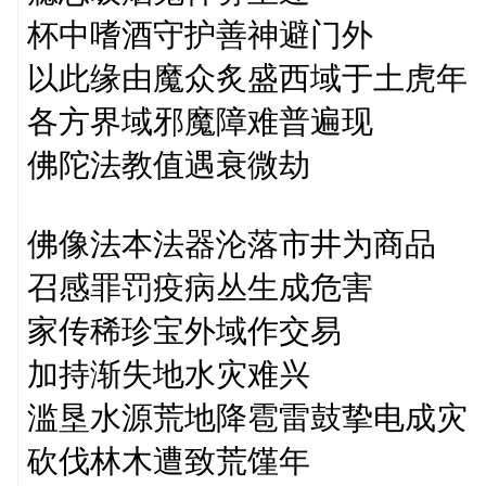
杯中嗜酒守护善神避门外
以此缘由魔众炙盛西域于土虎年
各方界域邪魔障难普遍现
佛陀法教值遇衰微劫
佛像法本法器沦落市井为商品
召感罪罚疫病丛生成危害
家传稀珍宝外域作交易
加持渐失地水灾难兴
滥垦水源荒地降雹雷鼓挚电成灾
砍伐林木遭致荒馑年