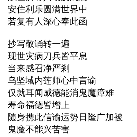
安住利乐圆满世界中
若复有人深心奉此函
抄写敬诵转一遍
现世灾病刀兵皆平息
当来感召净严剎
乌坚域内莲师心中言谕
仅就耳闻威德能消鬼魔障难
寿命福德皆增上
随身携此信谕运势日隆广加被
鬼魔不能兴苦害