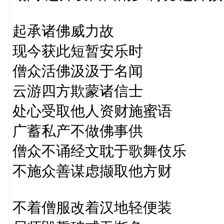
起承诸佛威力故
现今获此短暂安乐时
僧众活佛汲汲于名闻
云游四方欺蒙诸信士
处心受取他人资财施蜜语
广蓄私产不做佛事供
僧众不诵经文耽于歌舞伎乐
不施众善谋虑撷取他方财
不着僧服改着汉地轻便装