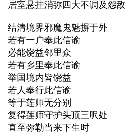
居室悬挂消弥四大不调及怨敌
结清境界邪魔鬼魅摒于外
若有一户奉此信谕
必能饶益邻里众
若有乡里奉此信谕
举国境内皆饶益
若人奉行此信谕
等于莲师无分别
复得莲师守护头顶三呎处
直至弥勒当来下生时