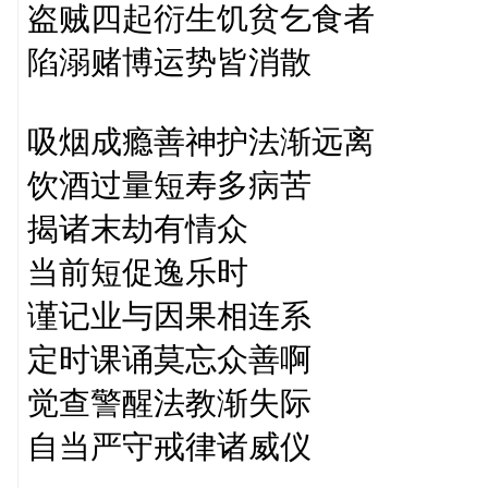
盗贼四起衍生饥贫乞食者
陷溺赌博运势皆消散
吸烟成瘾善神护法渐远离
饮酒过量短寿多病苦
揭诸末劫有情众
当前短促逸乐时
谨记业与因果相连系
定时课诵莫忘众善啊
觉查警醒法教渐失际
自当严守戒律诸威仪