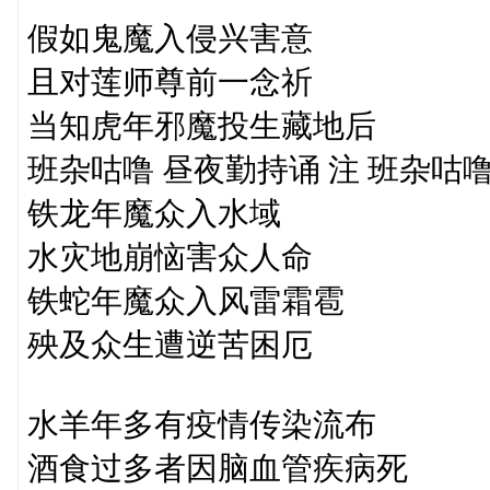
假如鬼魔入侵兴害意
且对莲师尊前一念祈
当知虎年邪魔投生藏地后
班杂咕噜 昼夜勤持诵 注 班杂咕
铁龙年魔众入水域
水灾地崩恼害众人命
铁蛇年魔众入风雷霜雹
殃及众生遭逆苦困厄
水羊年多有疫情传染流布
酒食过多者因脑血管疾病死