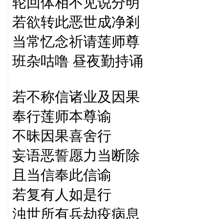
轮回体相不见说分明
若欲转此恶世成净剎
当常忆念祈请莲师尊
班杂咕噜 昼夜勤持诵
若不称信诸业及因果
奉行莲师本尊谕
不昧因果喜舍行
妄语恶誓愿力当断除
且当信奉此信谕
若复有人如是行
浊世所有兵劫疫病息