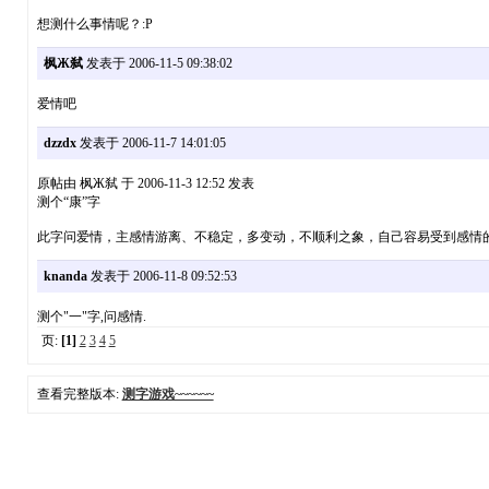
想测什么事情呢？:P
枫Ж弑
发表于 2006-11-5 09:38:02
爱情吧
dzzdx
发表于 2006-11-7 14:01:05
原帖由 枫Ж弑 于 2006-11-3 12:52 发表
测个“康”字
此字问爱情，主感情游离、不稳定，多变动，不顺利之象，自己容易受到感情
knanda
发表于 2006-11-8 09:52:53
测个"一"字,问感情.
页:
[1]
2
3
4
5
查看完整版本:
测字游戏~~~~~~