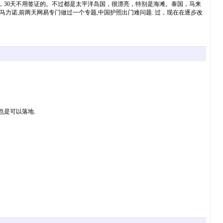
，30天不用签证的。不过都是太平洋岛国，很漂亮，特别是海滩。泰国，马来
力诺,前两天网易专门做过一个专题,中国护照出门难问题. 过，现在在逐步改
是可以落地.