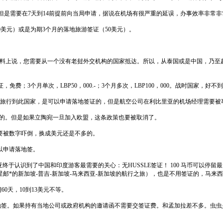
月，但是需要在7天到14前提前向当局申请，据说在机场有很严重的延误，办事效率非常
0美元）或是为期3个月的落地旅游签证（50美元）。
资料上说，您需要从一个没有老挝外交机构的国家抵达。所以，从泰国或是中国，乃
费；3个月单次，LBP50，000.-；3个月多次，LBP100，000。战时国家，
始旅行到此国家，是可以申请落地签证的，但是航空公司在利比里亚的机场经理需要被
天的。但是如果立陶宛一旦加入欧盟，这条政策也要被取消了。
。不要被数字吓倒，换成美元还是不多的。
以申请落地签。
终于认识到了中国和印度游客最需要的关心：无HUSSLE签证！ 100 马币可以停
星邮*的新加坡-普吉-新加坡-马来西亚-新加坡的航行之旅），也是不用签证的，马
0天，10到13美元不等。
落地签。如果持有当地公司或政府机构的邀请函不需要交签证费。和孟加拉差不多。虫