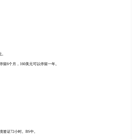
元。
留6个月，160美元可以停留一年。
签证72小时。BS中。