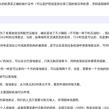
的机票及正确的旅行证件（可以是护照或是前往第三国的签证和机票，否则该国移民
了发展旅游业和航空运输业，确实是动了不少脑筋（不可能一辈子吃石油哇），现在
4小时的过境签证。当然，如果移民官员满意您的安排，72小时也是可以的，但是要收
）持有孟加拉公司或政府机构的邀请函，是可以在孟加拉各机场申请落地签证的，可停留
ffairs"的加注，可以在古巴落地签证，25美元购买游客卡。同样政策的还有赛黑等国家。
公民一样是可以拿到一个月的落地签证，可以延期两个月。但是，需要有一个当地的担
旅游可以落地签。
等。落地签证，从10美元到200美元不等，看您申请的停留天数。
全国主要国际机场可以申请。
的落地签证，同行的人员只需要10美元每人。所谓团体优惠吧。
个人游旅游，或者搭乘皇家约旦航空的班机，在国王机场（AMM）和皇后机场（AQJ