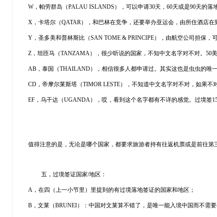
W，帕劳群岛（PALAU ISLANDS），可以申请30天，60天或是90天的落
X，卡塔尔（QATAR），和巴林在竞争，还要举办亚运会，由所住酒店在到达2
Y，圣多美和普林斯比（SAN TOME & PRINCIPE），由航空公司担保
Z，坦匝马（TANZAMA），很少听说的国家，不知中文名字对不对。50
AB，泰国（THAILAND），相信很多人都申请过。其实这也是虫虫的唯一一
CD，帝摩尔莱斯塔（TIMOR LESTE），不知道中文名字对不对，如果不
EF，乌干达（UGANDA），哎，看到这个名字都有不详的感觉。过境签15美
值得注意的是，无论是哪个国家，都要求旅游者持有往返机票或是前往第三
五，过境签证国家/地区：
A，在四（上一小节里）里提到的有过境落地签证的国家和地区；
B，文莱（BRUNEI）：中国对文莱算不错了，是唯一能入境中国而不需要签