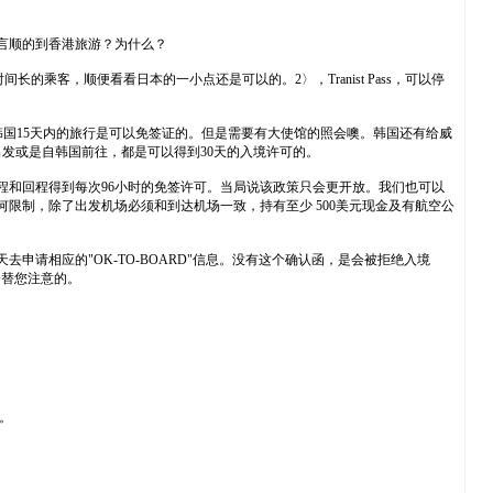
言顺的到香港旅游？为什么？
的乘客，顺便看看日本的一小点还是可以的。2〉，Tranist Pass，可以停
国15天内的旅行是可以免签证的。但是需要有大使馆的照会噢。韩国还有给威
发或是自韩国前往，都是可以得到30天的入境许可的。
程和回程得到每次96小时的免签许可。当局说该政策只会更开放。我们也可以
何限制，除了出发机场必须和到达机场一致，持有至少 500美元现金及有航空公
申请相应的"OK-TO-BOARD"信息。没有这个确认函，是会被拒绝入境
会替您注意的。
。