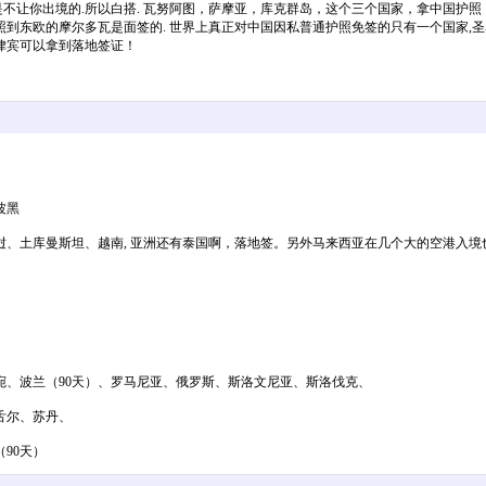
不让你出境的.所以白搭. 瓦努阿图，萨摩亚，库克群岛，这个三个国家，拿中国护照
东欧的摩尔多瓦是面签的. 世界上真正对中国因私普通护照免签的只有一个国家,圣马
律宾可以拿到落地签证！
波黑
土库曼斯坦、越南, 亚洲还有泰国啊，落地签。另外马来西亚在几个大的空港入境也
、波兰（90天）、罗马尼亚、俄罗斯、斯洛文尼亚、斯洛伐克、
舌尔、苏丹、
90天）