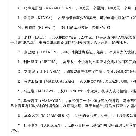
K，哈萨克斯坦（KAZAKHSTAN），30美元一个星期，140美元一个
L，肯尼亚（KENYA），如果你带有至少500美元，可以申请过境签证（2
M，科威特（KUWAIT），3个月的落地签证，费用KWD3.-
N，老挝（LAOS），15天的落地签证，20美元。但是从该国的入境要求
乎只是“纸老虎”，虫虫会继续跟踪该国的相关法规，给大家最正确的说明。
O，黎巴嫩（LEBANON），48小时的过境签证，免费；1个月单次入境签证，免
P，利比里亚（LIBERIA），如果从一个没有利比里亚外交机构的国家开
Q，立陶宛（LITHUANIA），如果您事先递交了申请，是可以落地签10
R，马达加斯加（MADAGASGAR），90天的落地签，MGA28，000
S，马拉维（MALAWI），从LILONGWE（李龙为）机场入境马拉维，可
T，马来西亚（MALAYSIA），在经历了一个中国游客的低谷后，马来西亚
马来西亚有120小时的过境免签，在后面介绍。至于坐邮*过境马来西亚（如丽
U，莫桑比克（MOZAMBIQUE），30天的落地签，25美元，可以最多延期6
V，巴基斯坦（PAKISTAN），以商业目的在巴基斯坦可以申请30天的
游客。