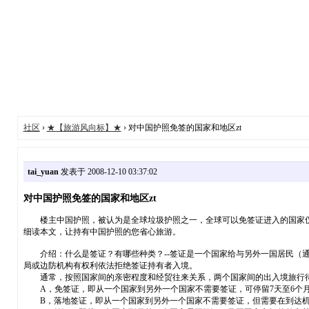
社区
›
★【旅游风向标】★
› 对中国护照免签的国家和地区zt
tai_yuan
发表于 2008-12-10 03:37:02
对中国护照免签的国家和地区zt
楼主中国护照，被认为是全球垃圾护照之一，全球可以免签证进入的国家仅仅
细读本文，让持有中国护照的您省心旅游。
介绍：什么是签证？有哪些种类？--签证是一个国家给与另外一国居民（通
局或边防机构有权利依法拒绝签证持有者入境。
通常，按照国家间的亲密程度和经贸往来关系，两个国家间的出入境旅行
A，免签证，即从一个国家到另外一个国家不需要签证，可停留7天至6
B，落地签证，即从一个国家到另外一个国家不需要签证，但需要在到达