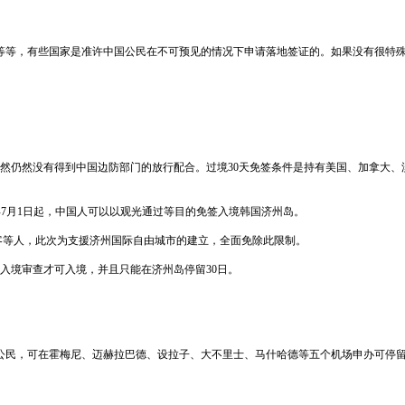
等，有些国家是准许中国公民在不可预见的情况下申请落地签证的。如果没有很特殊
部免签，虽然仍然没有得到中国边防部门的放行配合。过境30天免签条件是持有美国、加拿
年7月1日起，中国人可以以观光通过等目的免签入境韩国济州岛。
等人，此次为支援济州国际自由城市的建立，全面免除此限制。
境审查才可入境，并且只能在济州岛停留30日。
，可在霍梅尼、迈赫拉巴德、设拉子、大不里士、马什哈德等五个机场申办可停留7