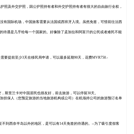
护照及外交护照，因公护照持有者和外交护照持有者有很大的自由旅行全权，
，没有国际机场，中国旅客需要从法国或西班牙入境。虽然免签，可惜前往法西
样的待遇是几乎给每一个国家的。好像除了孟加拉和阿富汗的公民或者难民不能
提前至少3天在移民局申请，可以最多延期90天，花费MVR750.-
空，斯里兰卡对中国居民也很友好，前去旅游，可以停留30天。
外加担保人（您预定旅游的当地旅游机构或公司）在机场持公司的旅游预订名单
，并且保证不到西奈半岛以外的地区，是可以有14天免签的待遇的。--为了吸引度假客