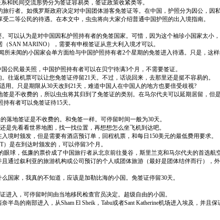
系和民间交流形势分为签证容易类，签证政策收紧类等。
旅行者。如俄罗斯政府决定对中国团体游客免签证等。在中国，护照分为因公，因私
享受二等公民的待遇。在本文中，虫虫将向大家介绍普通中国护照的出入境指南。
要。可以认为是对中国因私护照持有者的免签国家。可惜，因为这个袖珍小国家太小
SAN MARINO），需要有申根签证从意大利入境才可以。
个闻所未闻的小国家会单方面给与中国护照持有者2个星期的免签进入待遇。只是，这
中国公民最关照，中国护照持有者可以在贝宁待满3个月，不需要签证。
的。往返机票可以让您免签证停留21天。不过，话说回来，去那里还是挺不容易的。
用。只是期限从30天改到21天，难道中国人在中国人的地方也要倍受歧视?
地签是不收费的，所以虫虫将其归到了免签证的类别。在马尔代夫可以延期居留，但是需要
照持有者可以免签证待15天。
的落地签证是不收费的。和免签一样。可停留时间一般为30天。
前还是先看看世界地图，找一找位置，再想想怎么坐飞机到达吧。
证在入境时颁发，但是需要有酒店预订单，回程机票，和每日150美元的最低费用要求。
RMIT）是在到达时颁发的，可以停留3个月。
者的眼球，低廉的票价成了中国旅行者从北京前往曼谷，斯里兰克和马尔代夫的首选航
并且通过叙利亚的旅游机构或公司预订的个人或团体旅游（最好是团体结伴而行），
那是个什么国家，我真的不知道，应该是加勒比海的小国。免签证停留30天。
签证进入，可停留时间由当地移民检查官员决定。超级自由的小国。
进入，从Sham El Sheik，Tabu或者Sant Katherine机场进入埃及