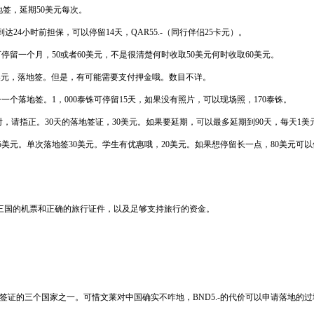
地签，延期50美元每次。
4小时前担保，可以停留14天，QAR55.-（同行伴侣25卡元）。
，可停留一个月，50或者60美元，不是很清楚何时收取50美元何时收取60美元。
美元，落地签。但是，有可能需要支付押金哦。数目不详。
个落地签。1，000泰铢可停留15天，如果没有照片，可以现场照，170泰铢。
对，请指正。30天的落地签证，30美元。如果要延期，可以最多延期到90天，每天1美
元。单次落地签30美元。学生有优惠哦，20美元。如果想停留长一点，80美元可以停
国的机票和正确的旅行证件，以及足够支持旅行的资金。
证的三个国家之一。可惜文莱对中国确实不咋地，BND5.-的代价可以申请落地的过境