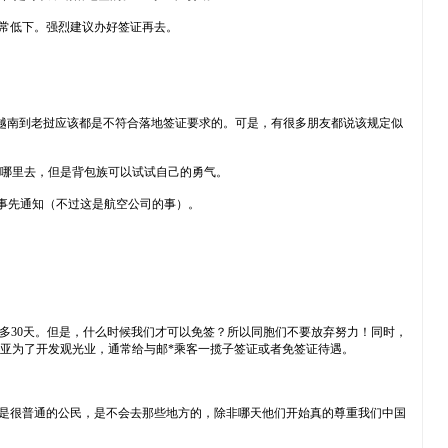
非常低下。强烈建议办好签证再去。
至越南到老挝应该都是不符合落地签证要求的。可是，有很多朋友都说该规定似
好不到哪里去，但是背包族可以试试自己的勇气。
事先通知（不过这是航空公司的事）。
留最多30天。但是，什么时候我们才可以免签？所以同胞们不要放弃努力！同时，
来西亚为了开发观光业，通常给与邮*乘客一揽子签证或者免签证待遇。
虫是很普通的公民，是不会去那些地方的，除非哪天他们开始真的尊重我们中国