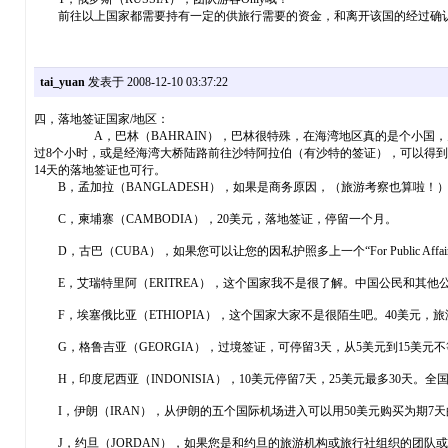
前往以上国家都需要持有一定的供旅行需要的资金，和离开该国的经过确认
tai_yuan
发表于 2008-12-10 03:37:22
四，落地签证国家/地区：
A，巴林（BAHRAIN），巴林很特殊，在海湾地区真的是个小国，为
过8个小时，或是经海湾大桥陆路前往沙特阿拉伯（有沙特的签证），可以得到2
14天的落地签证也可行。
B，孟加拉（BANGLADESH），如果是商务原因，（旅游考察也算啦！
C，柬埔寨（CAMBODIA），20美元，落地签证，停留一个月。
D，古巴（CUBA），如果您可以让您的因私护照多上一个“For Public A
E，艾瑞特里阿（ERITREA），这个国家我不是很了解。中国公民和其他
F，埃塞俄比亚（ETHIOPIA），这个国家大家不是很陌生吧。40美元，
G，格鲁吉亚（GEORGIA），过境签证，可停留3天，从5美元到15美元不
H，印度尼西亚（INDONISIA），10美元停留7天，25美元最多30天。
I，伊朗（IRAN），从伊朗的五个国际机场进入可以用50美元购买为期7天
J，约旦（JORDAN），如果您是和约旦的旅游机构或旅行社组织的团队或