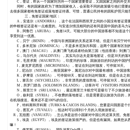
C，签证，即从一个国家到另外一个国家需要签证，又因国家之间的外交关
同时，有的国家政府为了增加国家收入，会采取不同的政策吸引他们需要的
去很多国家都有免签证或落地签证待遇。可惜，普通公民持有的因私护照只能
三，免签证国家/地区：
A，安道尔（ANDORRA），这个在法国和西班牙之间的小国没有签证需
的申根签证还是有一点难度的。与安道尔情况相同的还有同是国中国的圣马力诺（
B，阿鲁巴（ARUBA），免签14天。可能大部分的中国游客都不知道这
享受到这一优惠。
C，贝宁（BENIN），中国与非洲国家的关系还算不错。但是只有贝宁对
E，多米尼加（DOMINICA），不是多米尼加共和国，这两个国家有区别
F，澳门（MACAU），从澳门乘飞机或者经由第三国（包括香港）到澳门适
G，马尔代夫（MALDIVES），其实马尔达夫是落地签证，但是30天的落
H，毛里求斯（MAURITUS），印度洋的珍珠，因旅游目的到访的中国护
I，麦克罗尼西亚（MICRONESIA），签证在到达时颁发，可停留30天。
J，尼泊尔（NEPAL），南亚国家中，属尼泊尔对中国最有感情，中国游客
K，萨摩亚（SAMOA），可停留60天，签证在到达时颁发。但是在去之
L，塞舌尔（SEYCHELLES），非常漂亮的度假胜地，可停留30天，签
M，所罗门群岛（SOLOMON ISLANDS），访客许可（VISITORS PE
N，斯里兰卡（SRI LANKA），最近斯里兰卡航空可是吸引了不少旅游
O，叙利亚（SYRIA），不收费的落地签证，但是需要是以旅游为目的，
在机场接送。看来还不是100%的信任。
P，特科斯和开科斯（TURKS & CAICOS ISLANDS)，您要是问我
Q，图瓦卢（TUVALU），抵达时可以得到1个月的入境旅游签证。
R，瓦纽图（VANUATU），怎么净是这些小国家对中国公民还算关照。免
S，埃及（EGYPT），埃及的签证政策很严的。但是也有漏洞。如果您从西奈半岛的南部
嘛！
T，俄罗斯（RUSSIA），团队游客Only哦！