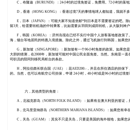
C，布隆迪（BURUNDI）：24小时的过境免签证，免费用。72小时的落
D，香港（HONG KONG）：香港过境7天的事情地球人都知道，我就不
E，日本（JAPAN）：可能大家不知道坐邮*到日本是不需要签证的吧。除此之外，
留3天，给需要转机场的中转乘客，比如需要从羽田到成田转机，从大阪到神
F，韩国（KOREA）：济州岛现在已经不实行中国个人游客落地签政策了
海，烟台等地居民的特惠入境措施。除此之外，通过飞机旅行到韩国，如果您
G，新加坡（SINGAPORE）：新加坡有一个96小时免签的政策。如果
大胆的猜测，在2008年，新加坡可能对中国公民全面免签。当然。东南亚一直
司职员的陪同到移民局柜台的条款。
H，阿拉伯酋长联合国（UAE）：花AED200.-，并且在所住酒店的担保下，
的。当然，也可以有航空公司担保，申请 24小时，48小时或是96小时的过
六，其他类型的免签：
A，北福克群岛（NORTH FOLK ISLAND）：如果有去澳大利亚的签
B，北马里亚纳群岛（NORTHERN MARIANA ISLANDS）：如
C，关岛（GUAM）：其实不只是关岛，只要是美国的海外领地，如果您从