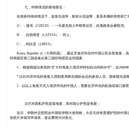
七，特殊情况的落地签证：
在很多特殊的情况下，如发生战争，航班分流迫降，直系亲属的突然死亡等
A〉，捷克（CZECH）：一旦捷克加入申根签证区，此项政策会被取消。
B〉，拉脱维亚（LATVIA）：同上。
C〉，利比亚（LIBYA）
Korea, Republic of（大韩民国），最近开放济州岛对中国公民全
经韩国至第三国或者从第三国经韩国至这些国家。
1． 根据韩国法务部的“扩大对免签入境济州特别自治州的许可”，自2006
* 以往对济州岛的免签入境制度局限在国际会议的参加人员、团体观光游客
2．以以上免签方式入境济州岛的中国人，需要在济州岛的机场或港口接受入
古巴对因私护照是落地签，而对因公护照是免签；
近日，伊朗外交部照会中国驻伊朗大使馆称，今后凡持有普通护照的中国公民
张照片并填写申请表，签证费用为50美元。