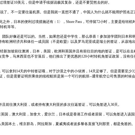
地过境签证10美元，但是申请手续据说极其复杂，还是不要贸然去的好。
多说了。不一定要往返机票。但是我就一直想不通了，中国人为什么就不能用护照名正
日本的便利过境措施还有：1〉，Shore Pass，可停留72小时，主要是给转机时间长
户转机等等。
。团队好像还是可以的。当然，如果您还是中学生，那么恭喜！参加游学团到日本和韩
持有欧洲经济共和体任一成员国（不是欧盟）以及罗马尼亚或是瑞士的签证，从该地出
您是经新加坡前往澳洲，日本，美国，欧洲和英国并且有前往目的地的签证，是可以在去
在竞争，马来西亚也不甘落后，他们推出了更优惠的120小时转机免签证政策，没有任
可以拿到14天的中转签证哦，对于沙漠之中的小绿洲，14天足够了。但是需要至少3天去
境签证，但是需要证明所乘坐的续程航班是第一个可行的航班--通常航空公司售票的时候
证，并且前往澳大利亚，或者持有澳大利亚的多次往返签证，可以免签进入30天。
果您有幸在英国，澳大利亚，加拿大，爱尔兰，日本或是香港工作或者居留，可以免签进入该国
美国本土，维京群岛，阿拉斯加，夏威夷或者波多黎各直接飞到那里，都是免签的。