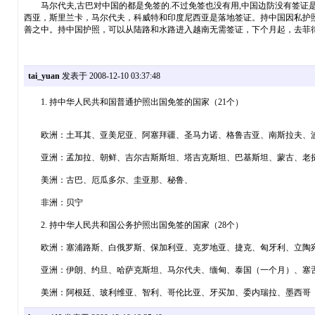
马尔代夫,古巴对中国的都是免签的.不过免签也没有用,中国边防没有签证是
西亚，斯里兰卡，马尔代夫，科威特和印度尼西亚是落地签证。持中国因私护照到
善之中。持中国护照，可以从陆路和水路进入越南无需签证，下个月起，去菲
tai_yuan
发表于 2008-12-10 03:37:48
1. 持中华人民共和国普通护照出国免签的国家（21个）
欧洲：土耳其、亚美尼亚、阿塞拜疆、圣马力诺、格鲁吉亚、南斯拉夫、
亚洲：孟加拉、朝鲜、吉尔吉斯斯坦、塔吉克斯坦、巴基斯坦、蒙古、老挝、
美洲：古巴、厄瓜多尔、圭亚那、秘鲁、
非洲：贝宁
2. 持中华人民共和国公务护照出国免签的国家（28个）
欧洲：塞浦路斯、白俄罗斯、保加利亚、克罗地亚、捷克、匈牙利、立陶宛
亚洲：伊朗、约旦、哈萨克斯坦、马尔代夫、缅甸、泰国（一个月）、塞
美洲：阿根廷、玻利维亚、智利、哥伦比亚、牙买加、委内瑞拉、墨西哥（