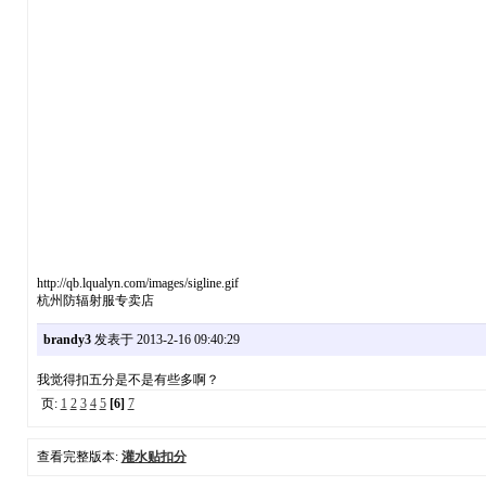
http://qb.lqualyn.com/images/sigline.gif
杭州防辐射服专卖店
brandy3
发表于 2013-2-16 09:40:29
我觉得扣五分是不是有些多啊？
页:
1
2
3
4
5
[6]
7
查看完整版本:
灌水贴扣分