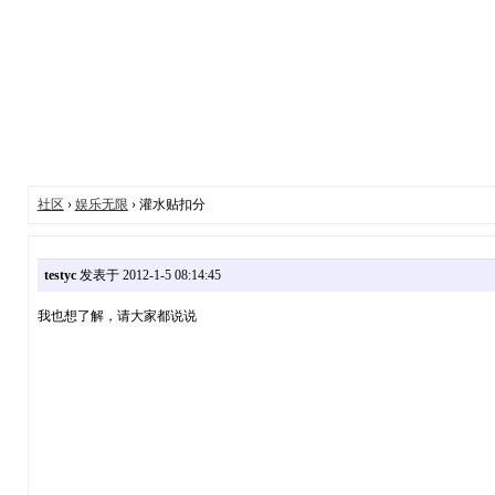
社区
›
娱乐无限
› 灌水贴扣分
testyc
发表于 2012-1-5 08:14:45
我也想了解，请大家都说说