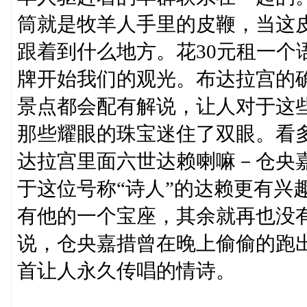
筒就是牧羊人手里的皮鞭，当这皮
跟着到什么地方。花30元租一个
牌开始我们的观光。布达拉宫的
景点都会配有解说，让人对于这
那些耀眼的珠宝迷住了双眼。看
达拉宫里面六世达赖喇嘛－仓央
于这位号称“诗人”的达赖更有兴
有他的一个宝座，其余就再也没
说，仓央嘉措曾在晚上偷偷的跑
首让人永久传唱的情诗。