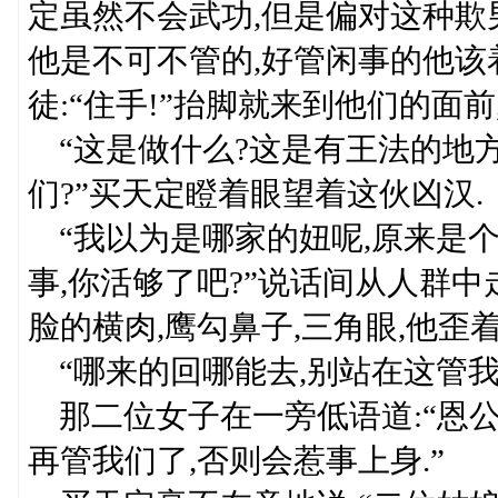
定虽然不会武功,但是偏对这种欺
他是不可不管的,好管闲事的他该
徒:“住手!”抬脚就来到他们的面
“这是做什么?这是有王法的地方
们?”买天定瞪着眼望着这伙凶汉.
“我以为是哪家的妞呢,原来是个
事,你活够了吧?”说话间从人群中
脸的横肉,鹰勾鼻子,三角眼,他歪
“哪来的回哪能去,别站在这管我
那二位女子在一旁低语道:“恩公,
再管我们了,否则会惹事上身.”