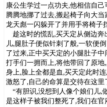
康公生学过一点功夫,他相信自己
腾腾地挪了过去,搬起椅子向大当
龙天彪一闪躲开了并用手将椅子挡
趁这时的慌乱,买天定从侧边奔出
儿,腿肚子便似针刺了般,一软便
了过来,正中买天定的小腿肚子中
打手们一拥而上,将他带回了原地,
身上,脸上全都是血,买天定此时
激怒了,自己的命算是交待在这里了
“有胆识,没想到人像个娘们儿,
是这样子被我们整死了,我们在官