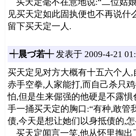
买天定毫不在意地说:“二位姑娘先
见买天定如此固执便也不再说什么
留下买天定一人.
┽晨づ若┽
发表于 2009-4-21 01:
买天定见对方大概有十五六个人,
赤手空拳,人家能打,而自己杀只鸡
怕,但是生来倔强的他硬是不露惧
手一捅买天定的胸口:“有种,敢
债,今天是想让她们以身抵债的,怎
买天定闻言一笑,他从怀里掏出了