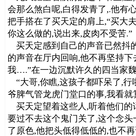
会那么煞白呢,白得发青了,.他有
把手搭在了买天定的肩上,“买大夫
你这么做的,说出来,皮肉不受苦.”
买天定感到自己的声音已然抖的不
的声音在厅内回响,他不再坚持下去
我….”在一边沉默许久的四当家魏
“大哥,你瞧,这孩子都吓呆了,行
爷脾气管龙虎门堂口的事,我看就算
买天定望着这些人,听着他们的话
要过不去这个鬼门关了,这个念头
了原色,他把头低得低低的,也不