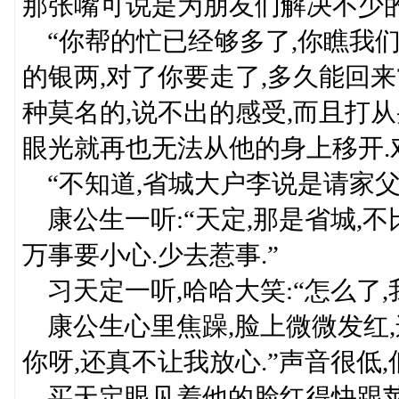
那张嘴可说是为朋友们解决不少的麻
“你帮的忙已经够多了,你瞧我们
的银两,对了你要走了,多久能回来
种莫名的,说不出的感受,而且打
眼光就再也无法从他的身上移开.
“不知道,省城大户李说是请家父
康公生一听:“天定,那是省城,不
万事要小心.少去惹事.”
习天定一听,哈哈大笑:“怎么了,
康公生心里焦躁,脸上微微发红,连
你呀,还真不让我放心.”声音很低
买天定眼见着他的脸红得快跟苹