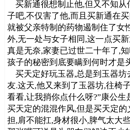
买新通很想制止他,但又不知从何
子吧,不仅害了他,而且买新通在
就被父亲特制的药物遏制住了女
外,无一处与女子相同,这一点买新
真是无奈,家妻已过世二十年了,
孩子的秘密到底要瞒到何时才是头
买天定好玩玉器,总是到玉器坊
友.这天,他又来到了玉器坊,往椅
看看,让我捎你点什么呀?”康公生
买天定的混混作风,但是买天定的
担,肩不能扛,身材很小,脾气太大