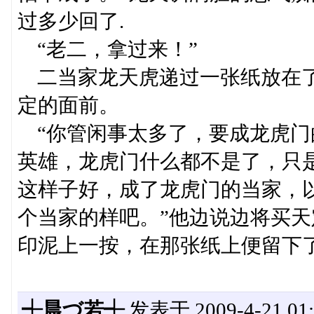
过多少回了.
“老二，拿过来！”
二当家龙天虎递过一张纸放在了
定的面前。
“你管闲事太多了，要成龙虎门
英雄，龙虎门什么都不是了，只
这样子好，成了龙虎门的当家，
个当家的样吧。”他边说边将买
印泥上一按，在那张纸上便留下
┽晨づ若┽
发表于 2009-4-21 01: