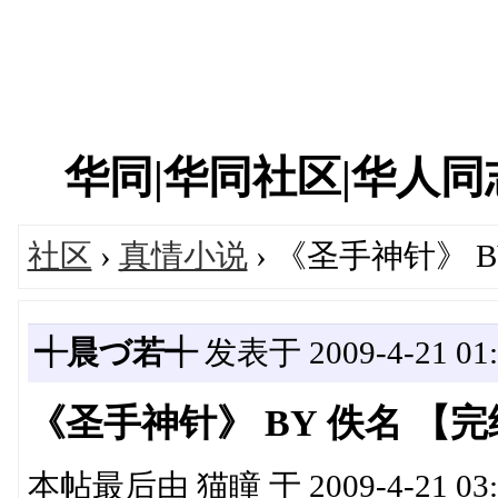
华同|华同社区|华人同志|
社区
›
真情小说
› 《圣手神针》 
┽晨づ若┽
发表于 2009-4-21 01:
《圣手神针》 BY 佚名 【
本帖最后由 猫瞳 于 2009-4-21 03