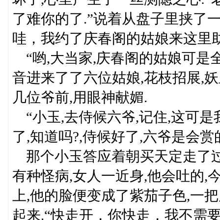
了难你的了.”说着从盘子里挟了
哇，我约了庆春阁的姑娘来这里助
“哟,大当家,庆春阁的姑娘可是全
音进来了了六位姑娘,花枝招展,
几位爷前,用眼神献媚.
“小玉,去侍候六爷,记住,这可
了,知道吗?,侍候好了,六爷是会赏的
那个小玉答应着朝买天定走了过
有种怪病,女人一近身,他会吐的
上,他的脸便变成了紫茄子色,一
起来.“快走开，你快走，我不需