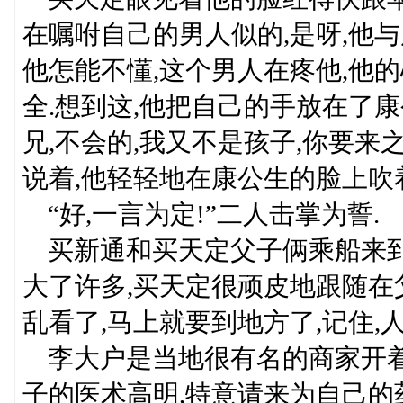
在嘱咐自己的男人似的,是呀,他
他怎能不懂,这个男人在疼他,他
全.想到这,他把自己的手放在了康
兄,不会的,我又不是孩子,你要来
说着,他轻轻地在康公生的脸上吹
“好,一言为定!”二人击掌为誓.
买新通和买天定父子俩乘船来到
大了许多,买天定很顽皮地跟随在父
乱看了,马上就要到地方了,记住,人
李大户是当地很有名的商家开着
子的医术高明,特意请来为自己的