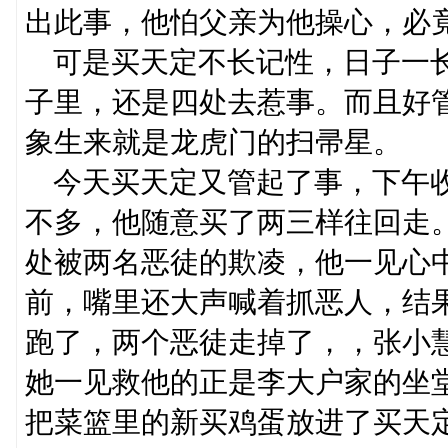
出此事，他怕父亲为他操心，必
可是买天定不长记性，日子一长
子里，还是四处去惹事。而且好
象生来就是龙虎门的扫帚星。
今天买天定又管起了事，下午收
不多，他随意买了两三样往回走
处被两名恶徒的欺凌，他一见心
前，嘴里还大声喊着抓恶人，结
跑了，两个恶徒走掉了，，张小
她一见救他的正是李大户家的坐
把菜篮里的新买鸡蛋放进了买天定