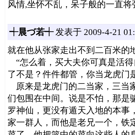
风情,坐怀不乱，呆子般的一直将
┽晨づ若┽
发表于 2009-4-21 01:
就在他从张家走出不到二百米的
“怎么着，买大夫你可真是活得
了不是？件件都管，你当龙虎门
原来是龙虎门的二当家，三当家
们包围在中间。说是不怕，那是
罗神仙，更没有遁天入地的本事
家一群人，而他是老兄一个，铁
菜了，他把篮中的菜向这些人的