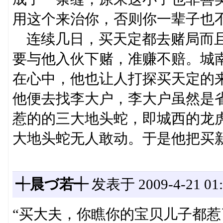
用这个来治你，否则你一辈子也
连续几日，买天定都去赌局而且
要与他入伙下赌，准赚不赔。城
在心中，他也让人打探买天定的
他便去找李大户，李大户虽然是
惹的的三大地头蛇，即城西的龙
大地头蛇无人敢动。于是他把买
┽晨づ若┽
发表于 2009-4-21 01:
“买大夫，你瞧你的宝贝儿子都