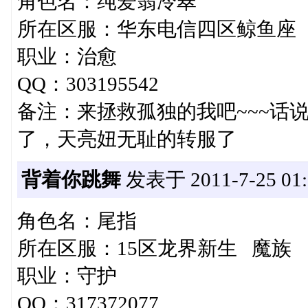
角色名：纯爱翡冷翠
所在区服：华东电信四区鲸鱼座
职业：治愈
QQ：303195542
备注：来拯救孤独的我吧~~~话
了，天亮妞无耻的转服了
背着你跳舞
发表于 2011-7-25 01:
角色名：尾指
所在区服：15区龙界新生 魔族
职业：守护
QQ：317372077