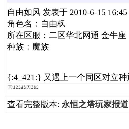
自由如风 发表于 2010-6-15 16:45 sta
角色名：自由枫
所在区服：二区华北网通 金牛座
种族：魔族
{:4_421:} 又遇上一个同区对立种族地
页:
1
2
3
4
5
[6]
7
8
9
查看完整版本:
永恒之塔玩家报道