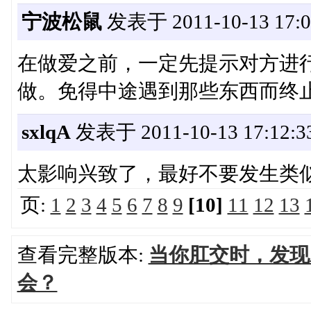
宁波松鼠
发表于 2011-10-13 17:0
在做爱之前，一定先提示对方进
做。免得中途遇到那些东西而终
sxlqA
发表于 2011-10-13 17:12:3
太影响兴致了，最好不要发生类
页:
1
2
3
4
5
6
7
8
9
[10]
11
12
13
查看完整版本:
当你肛交时，发现
会？