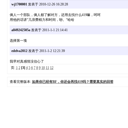
wj1700001
发表于 2010-12-26 16:28:28
俩人一个部队，俩人都了解对方，还用去找什么419嘛，呵呵
用他的话讲”几浪费精力和时间，唦。“哈哈
a849242505a
发表于 2011-1-1 21:14:41
选择第一项
edelva2012
发表于 2011-1-2 12:21:39
我早对真感情没信心了
页:
1
2
[3]
4
5
6
7
8
9
10
11
12
查看完整版本:
如果你已经有BF，你还会再找419吗？需要真实的回答