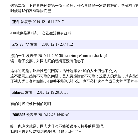
选第二项。不过看来还是第一项人多啊。什么事情第一次是最难的。等你有了
时候是我们没有珍惜而已
蓝斗
发表于 2010-12-16 11:22:17
419就像是调味剂，会让生活更有趣味
x75_76_77
发表于 2010-12-17 23:44:32
漂泊一生 发表于 2010-11-2 20:58 static/image/common/back.gif
诶，看了投票，对同志间的感情更没有信心了
这样的问题，让异性恋们回答，估计选择会419的人比例也不会少。
这不是同志感情不可靠的问题，是人类感情都不可靠；这是人的天性，其实能
正视人类自身的缺憾，419并不能说明什么。也不必把这个当成天大的严重的
zhkno1
发表于 2010-12-19 20:05:31
有的时候很难控制的呵呵
2686895
发表于 2010-12-26 16:02:40
哎，也许这就是。同志为什么不能被很多人接受的原因吧。
我想同志更容易找到纯爱吧。419太乱性了~