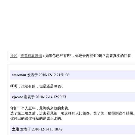
社区
›
投票获取激情
› 如果你已经有BF，你还会再找419吗？需要真实的回答
star-man
发表于 2010-12-12 21:51:08
呵呵，想法有的，但是还是BF好。
zjwww
发表于 2010-12-14 12:20:23
守护一个人五年，最终换来他的出轨。
选了第二项之后，进去看见第一项选择的人比较多。笑了笑，猜得到这个结果
你付出的跟你收获的是成正比的。
之唯
发表于 2010-12-14 13:18:42