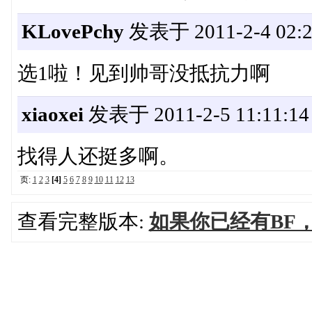
KLovePchy
发表于 2011-2-4 02:2
选1啦！见到帅哥没抵抗力啊
xiaoxei
发表于 2011-2-5 11:11:14
找得人还挺多啊。
页:
1
2
3
[4]
5
6
7
8
9
10
11
12
13
查看完整版本:
如果你已经有BF