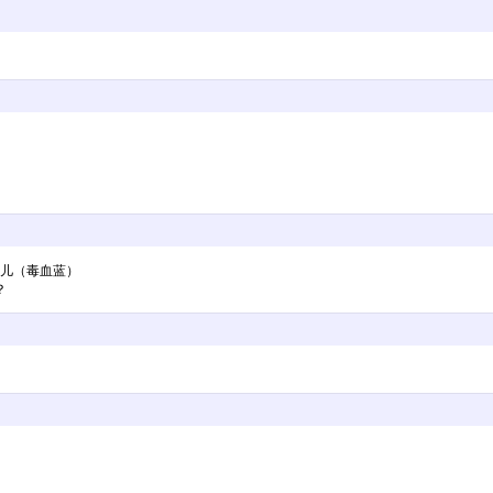
女儿（毒血蓝）
？