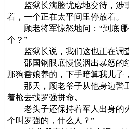
监狱长满脸忧虑地交待，涉事
着，一个正在太平间里停放着。
顾老将军惊怒地问：“到底哪
个？”
监狱长说，我们这也正在调查
邵国钢眼底慢慢洇出暴怒的红
那狗齤娘养的，下手暗算我儿子，
那天，顾老爷子从他身边警卫
着枪去找罗强拼命。
老头子还保持着军人出身的火
个叫罗强的，什么人？”