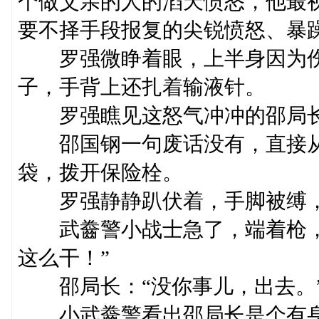
个做父亲的人的滔天愤怒，他最
要不择手段报复的尖锐愤怒、暴
罗强微睁着眼，上半身因为伤
子，手背上还扎着输液针。
罗强瞧见这怒气冲冲的邵局长
邵国钢一句废话没有，直接从
袋，拨开保险栓。
罗强静静趴伏着，手脚被缚，
武齤警小战士急了，端着枪，
这么干！”
邵局长：“没你事儿，出去。
小武齤警看出邵局长是个有身