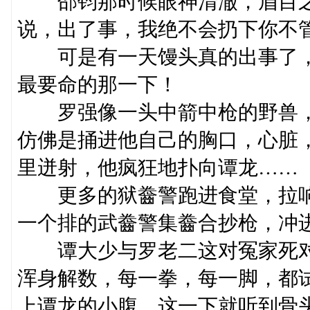
邵钧那时候眼神清澈，眉目之
说，出了事，我绝不会扔下你不
可是有一天馒头真的出事了，
最要命的那一下！
罗强像一头中箭中枪的野兽，
仿佛是捅进他自己的胸口，心脏
里迸射，他疯狂地扑向谭龙……
更多的狱齤警跑进食堂，拉响
一个排的武齤警集齤合抄枪，冲
谭大少与罗老二这对冤家死对
浑身解数，每一拳，每一脚，都
上谭龙的小腹，这一下就听到骨