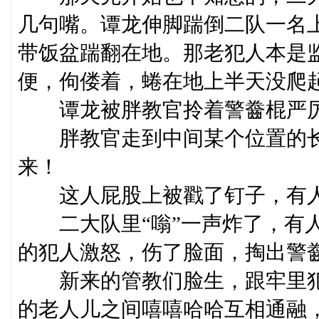
几句嘴。谭龙伸脚踹倒二队一名
带饭盆踹翻在地。那老犯人本是
便，佝偻着，蜷在地上半天没爬
谭龙被胖教官拎着警齤棍严厉
胖教官走到中间某个位置的长凳
来！
这人屁股上被戳了钉子，有人
二大队里“嗡”一声炸了，有人
的犯人激怒，伤了脸面，掏出警
新来的管教们脸生，跟牢里犯
的老人儿之间嘻嘻哈哈互相通融