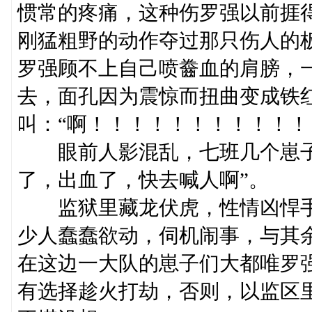
惯常的疼痛，这种伤罗强以前捱
刚猛粗野的动作夺过那只伤人的
罗强顾不上自己喷齤血的肩膀，
去，面孔因为震惊而扭曲变成铁
叫：“啊！！！！！！！！！！！
眼前人影混乱，七班几个崽子跑
了，出血了，快去喊人啊”。
监狱里藏龙伏虎，性情凶悍手
少人蠢蠢欲动，伺机闹事，与其
在这边一大队的崽子们大都唯罗
有选择趁火打劫，否则，以监区里