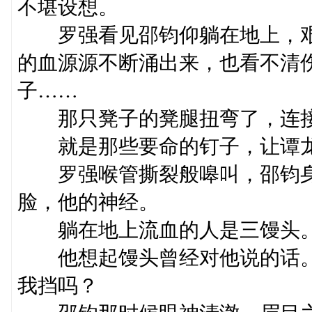
不堪设想。
罗强看见邵钧仰躺在地上，艰
的血源源不断涌出来，也看不清
子……
那只凳子的凳腿扭弯了，连接
就是那些要命的钉子，让谭龙
罗强喉管撕裂般嗥叫，邵钧身
脸，他的神经。
躺在地上流血的人是三馒头
他想起馒头曾经对他说的话。
我挡吗？