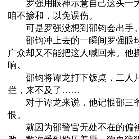
罗强用眼神示意自己这头一大
咱不掺和，以免误伤。
可是罗强没想到邵钧会出手
邵钧冲上去的一瞬间罗强眼球
广众却又不能把这人喊回来。他
响。
邵钧将谭龙打下饭桌，二人片
拦，来不及了……
对于谭龙来说，他记恨邵三爷
恨。
就因为邵警官无处不在的偏袒