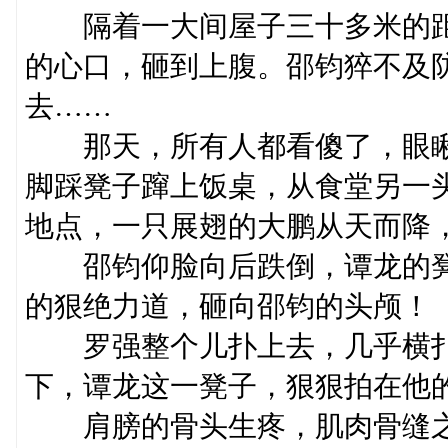
隔着一大间屋子三十多米的距
的心口，砸到上腹。邵钧猝不及
去……
那天，所有人都看傻了，眼瞅
脚踩凳子蹿上饭桌，从食堂另一
地点，一只展翅的大鹏从天而降
邵钧仰脸向后跌倒，谭龙的凳
的狠绝力道，砸向邵钧的头颅！
罗强整个儿扑上去，几乎横扑
下，谭龙这一凳子，狠狠拍在他
肩膀的骨头生疼，肌肉骨缝之