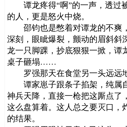
谭龙疼得“啊”的一声，透过被
的人，更是怒火中烧。
邵钧也是憋着对谭龙的不爽，
深刻，眼眦爆裂，颤动的眉斜斜
龙一只脚踝，抄底狠狠一掀，谭
桌子砸塌……
罗强那天在食堂另一头远远地
谭家崽子跟条子掐架，纯属自
神兵天降，直接一枪把这厮点了
这么盘算着。这人总之要灭口，
的结果。