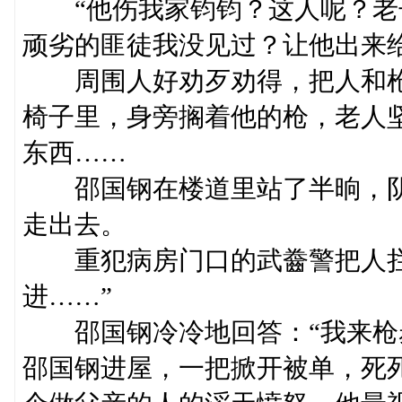
“他伤我家钧钧？这人呢？老
顽劣的匪徒我没见过？让他出来
周围人好劝歹劝得，把人和枪
椅子里，身旁搁着他的枪，老人
东西……
邵国钢在楼道里站了半晌，阴
走出去。
重犯病房门口的武齤警把人拦
进……”
邵国钢冷冷地回答：“我来枪
邵国钢进屋，一把掀开被单，死