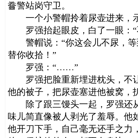
齤警站岗守卫。
一个小警帽拎着尿壶进来，示意
罗强抬起眼皮，白了一眼：“
警帽说：“你这会儿不尿，等
替你收拾！”
罗强：“……”
罗强把脸重新埋进枕头，不让
他的被子，把尿壶塞进他被窝，
除了跟三馒头一起，罗强还从
味儿简直像被人剥光了羞辱。他
他开刀下手，自己毫无还手之力