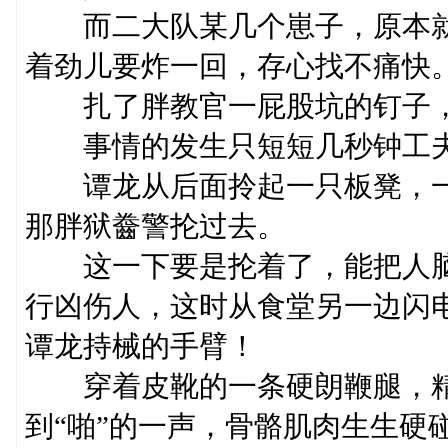
而二大队某几个崽子，原本就
着劲儿要炸一回，存心找不痛快
扎了胖教官一屁股坑的钉子，
事情的发生只短短几秒钟工夫
谭龙从后面拎起一只板凳，一
那胖狱齤警抡过去。
这一下要是抡着了，能把人脑
行凶伤人，这时从食堂另一边闪
谭龙持械的手臂！
穿着皮靴的一条硬朗鞭腿，精
到“啪”的一声，骨骼肌肉生生硬