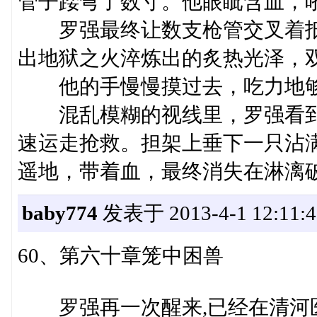
管子踒弯了数寸。他眼眦含血，
罗强最终让数支枪管交叉着抵
出地狱之火淬炼出的炙热光泽，
他的手慢慢摸过去，吃力地够
混乱模糊的视线里，罗强看到
速运走抢救。担架上垂下一只沾
遥地，带着血，最终消失在淋漓
baby774
发表于 2013-4-1 12:11:4
60、第六十章笼中困兽
罗强再一次醒来,已经在清河