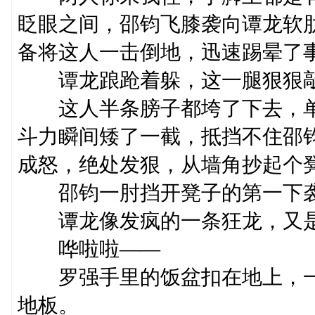
眨眼之间，邵钧飞膝袭向谭龙软
备将这人一击倒地，迅速踢晕了
谭龙踉跄着躲，这一腿狠狠敲
这人半条膀子都垮了下去，单
斗力瞬间矮了一截，抵挡不住邵
成怒，绝处发狠，从墙角抄起个
邵钧一肘挡开凳子的第一下袭
谭龙像发疯的一条狂龙，又是
哗啦啦——
罗强手里的饭盆扣在地上，一
地板。