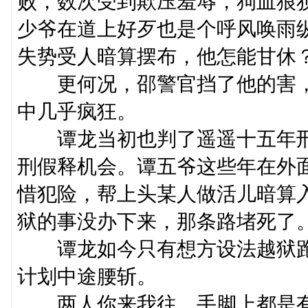
败，数次受到欺压羞辱，狗血狼
少爷在道上好歹也是个呼风唤雨
失势受人暗算摆布，他怎能甘休
更何况，邵警官挡了他的害，
中几乎疯狂。
谭龙当初也判了遥遥十五年刑
刑假释机会。谭五爷这些年在外
惜犯险，帮上头某人做活儿暗算
狱的事没办下来，那条路堵死了
谭龙如今只有想方设法越狱跑
计划中途腰斩。
两人你来我往，手脚上都是有