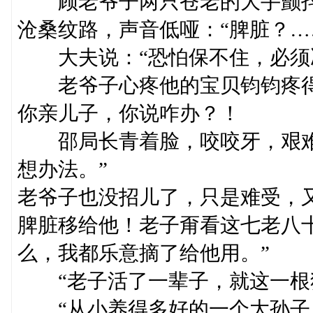
顾老爷子两只苍老的大手颤抖
沧桑纹路，声音低哑：“脾脏？…
大夫说：“恐怕保不住，必须决
老爷子心疼他的宝贝钧钧疼得
你亲儿子，你说咋办？！
邵局长青着脸，咬咬牙，艰难
想办法。”
老爷子也没招儿了，只是难受，
脾脏移给他！老子甭看这七老八
么，我都乐意摘了给他用。”
“老子活了一辈子，就这一根独
“从小养得多好的一个大孙子，