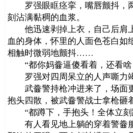
罗强眼眶痉挛，嘴唇颤抖，两
刻沾满黏稠的血浆。
他迅速剥掉上衣，自己后肩上
血的身体，怀里的人面色苍白如
相触时微弱地颤抖……
“都你妈齤逼傻看着，还看啥？
罗强对四周呆立的人声嘶力竭
武齤警持枪冲进来了，场面更
抱头四散，被武齤警战士拿枪砸
“都蹲下，手抱头！全体立刻
有人看见地上躺的穿着警齤服