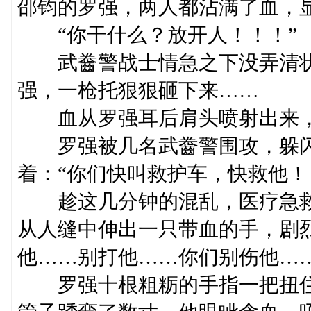
邵钧的罗强，两人都沾满了血，
“你干什么？放开人！！！”
武齤警战士情急之下没弄清状
强，一枪托狠狠砸下来……
血从罗强耳后肩头喷射出来，
罗强被几名武齤警围攻，躲闪
着：“你们快叫救护车，快救他！
趁这几分钟的混乱，医疗急救
从人缝中伸出一只带血的手，剧
他……别打他……你们别伤他……
罗强十根粗粝的手指一把扭住