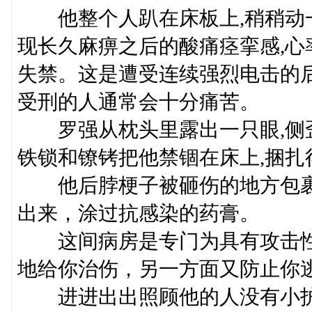
他整个人趴在床板上,稍稍动一
现长久麻痹之后的酸痛痉挛感,心
失禁。这是遭受连续强烈电击的
受刑的人通常会十分痛苦。
罗强从枕头里露出一只眼,侧歪
铁锁和镣铐把他禁锢在床上,捆扎
他后脖梗子被砸伤的地方包裹着
出来，涂过抗感染的药膏。
这间病房是专门为具有攻击性
地给你治伤，另一方面又防止你
进进出出照顾他的人没有小护