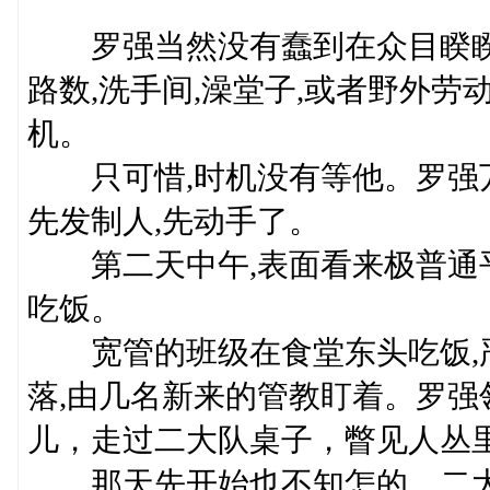
罗强当然没有蠢到在众目睽睽
路数,洗手间,澡堂子,或者野外劳
机。
只可惜,时机没有等他。罗强万
先发制人,先动手了。
第二天中午,表面看来极普通平
吃饭。
宽管的班级在食堂东头吃饭,严
落,由几名新来的管教盯着。罗
儿，走过二大队桌子，瞥见人丛
那天先开始也不知怎的，二大