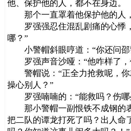
他、保护他的人，都不在身边。
那个一直罩着他保护他的人，
罗强强忍住混乱剧痛的心悸，
哪？”
小警帽斜眼哼道：“你还问邵
罗强声音沙哑：“他咋样了，伤
警帽说：“正全力抢救呢，你
操心别人？”
罗强喃喃的：“能救吗？伤哪处
那小警帽一副恨铁不成钢的表
把二队的谭龙打死了吗？出人命