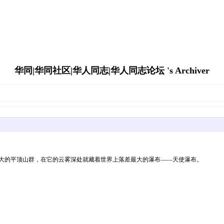
华同|华同社区|华人同志|华人同志论坛 's Archiver
处一个最大的平顶山群，在它的云雾深处就藏着世界上落差最大的瀑布——天使瀑布。