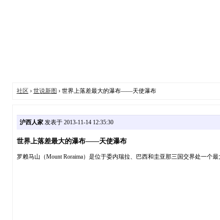
社区
›
世说新图
› 世界上落差最大的瀑布——天使瀑布
沪西人家
发表于 2013-11-14 12:35:30
世界上落差最大的瀑布——天使瀑布
罗赖马山（Mount Roraima）是位于委内瑞拉、巴西和圭亚那三国交界