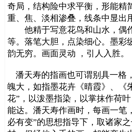
奇局，结构险中求平衡，形能精
重、焦、淡相渗叠，线条中显出
他精于写意花鸟和山水，偶作
等。落笔大胆，点染细心。墨彩
韵无穷。画面灵动 ，引人入胜。
潘天寿的指画也可谓别具一格，
魄大，如指墨花卉《晴霞》、《
花”，以泼墨指染，以掌抹作荷
能达。潘天寿作画时，每画一笔
必有变”的思想指导下，取诸家