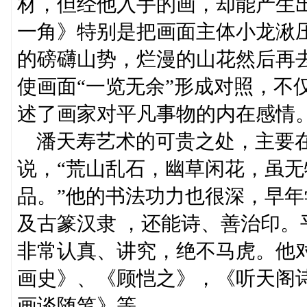
材，但经他入手的画，却能产生
一角》特别是把画面主体小龙湫
的磅礴山势，烂漫的山花然后再
使画面“一览无余”形成对照，不
述了画家对平凡事物的内在感情
潘天寿艺术的可贵之处，主要在
说，“荒山乱石，幽草闲花，虽
品。”他的书法功力也很深，早
及古篆汉隶 ，还能诗、善治印
非常认真、讲究，绝不马虎。他
画史》、《顾恺之》，《听天阁
画谈随笔》等。