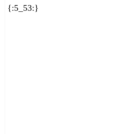
{:5_53:}