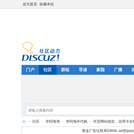
设为首页
收藏本站
门户
社区
群组
导读
家园
广播
»
社区
›
华同海淘
›
华同海外代购
›
外贸网站收款，信用卡在线
华
黄金广告位联系EMAIL:
ad@gayc