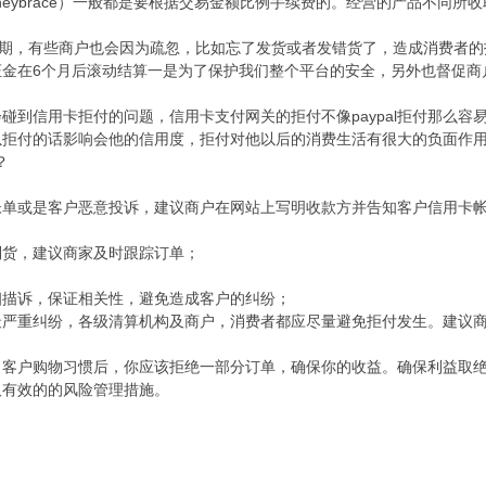
neybrace）一般都是要根据交易金额比例手续费的。经营的产品不同所
付期，有些商户也会因为疏忽，比如忘了发货或者发错货了，造成消费者
证金在6个月后滚动结算一是为了保护我们整个平台的安全，另外也督促商
碰到信用卡拒付的问题，信用卡支付网关的拒付不像paypal拒付那么
以拒付的话影响会他的信用度，拒付对他以后的消费生活有很大的负面作
？
帐单或是客户恶意投诉，建议商户在网站上写明收款方并告知客户信用卡
到货，建议商家及时跟踪订单；
细描诉，保证相关性，避免造成客户的纠纷；
最严重纠纷，各级清算机构及商户，消费者都应尽量避免拒付发生。建议
了客户购物习惯后，你应该拒绝一部分订单，确保你的收益。确保利益取
取有效的的风险管理措施。