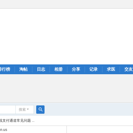
排行榜
淘帖
日志
相册
分享
记录
求医
交友
搜索
搜
支付通道常见问题 ...
索
n.us