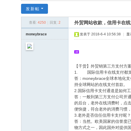
同
发新帖
|
华
外贸网站收款，信用卡在线
查看:
4250
|
回复:
2
同
moneybrace
发表于 2018-6-4 10:56:38
|
显
社
区
|
华
【干货】外贸销第三方支付方
1. 国际信用卡在线支付都
人
答：moneybrace全球本地化
同
持全球网站的在线支付首款。
志
2.国际信用卡支付通道是如何
答：一般到第三方支付公司开通办
|
的后台，老外在线消费时，点
华
便快捷，符合老外的消费习惯
人
3.老外是否信任信用卡支付呢？
答：当然。欧美国家的信誉度
同
物方式之一，因此国外对提供国际