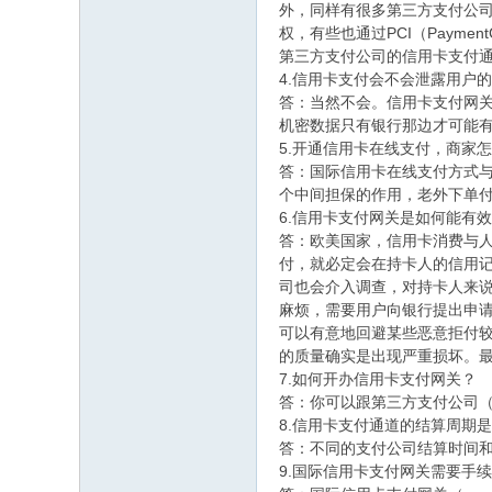
志
外，同样有很多第三方支付公司提
权，有些也通过PCI（PaymentCa
论
第三方支付公司的信用卡支付
坛
4.信用卡支付会不会泄露用户
答：当然不会。信用卡支付网关
机密数据只有银行那边才可能
5.开通信用卡在线支付，商家
答：国际信用卡在线支付方式与
个中间担保的作用，老外下单
6.信用卡支付网关是如何能有
答：欧美国家，信用卡消费与
付，就必定会在持卡人的信用
司也会介入调查，对持卡人来
麻烦，需要用户向银行提出申
可以有意地回避某些恶意拒付
的质量确实是出现严重损坏。最
7.如何开办信用卡支付网关？
答：你可以跟第三方支付公司（m
8.信用卡支付通道的结算周期
答：不同的支付公司结算时间
9.国际信用卡支付网关需要手