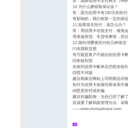
答：国际信用卡支付网关（mo
10.为什么要收取保证金？
答：因为信用卡有180天的拒
有影响的，我们收取一定的保
11.如果发生拒付，该怎么办？
答：用信用卡在线支付，难免会
用来做房贷、车贷等事情，所
12.国外消费者拒付的几种情况
⑴未授权交易
有可能是客户不能识别信用卡
⑵未收到货
在收到信用卡帐单后仍然未收
⑶货不对版
建议商家在网站上写明商品详
拒付为信用卡各级结算体系中
⑷恶意拒付或诈骗
建议诈骗防御：当你已经了解
应该要了解风险管理办法，采
——www.moneybrace.com