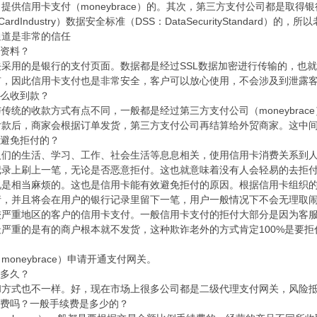
供信用卡支付（moneybrace）的。其次，第三方支付公司都是取得银
rdIndustry）数据安全标准（DSS：DataSecurityStandard）的，所
通道是非常的信任
的资料？
采用的是银行的支付页面。数据都是经过SSL数据加密进行传输的，也
有，因此信用卡支付也是非常安全，客户可以放心使用，不会涉及到泄露
怎么收到款？
传统的收款方式有点不同，一般都是经过第三方支付公司（moneybra
付款后，商家会根据订单发货，第三方支付公司再结算给外贸商家。这中
效避免拒付的？
人们的生活、学习、工作、社会生活等息息相关，使用信用卡消费关系到
记录上刷上一笔，无论是否恶意拒付。这也就意味着没有人会轻易的去拒
说是相当麻烦的。这也是信用卡能有效避免拒付的原因。根据信用卡组织
请，并且将会在用户的银行记录里留下一笔，用户一般情况下不会无理取
较严重地区的客户的信用卡支付。一般信用卡支付的拒付大部分是因为客
严重的是有的商户根本就不发货，这种欺诈老外的方式肯定100%是要拒
oneybrace）申请开通支付网关。
是多久？
和方式也不一样。好，现在市场上很多公司都是二级代理支付网关，风险
续费吗？一般手续费是多少的？