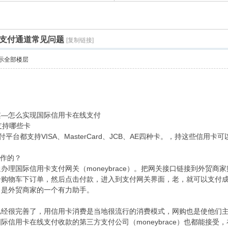
支付通道常见问题
[复制链接]
示全部楼层
案—怎么实现国际信用卡在线支付
支持哪些卡
支付平台都支持VISA、MasterCard、JCB、AE四种卡。，持这些信用卡
工作的？
理国际信用卡支付网关（moneybrace）。把网关接口链接到外贸商
击购物车下订单，然后点击付款，进入到支付网关界面，老，就可以支付
，是外贸商家的一个有力助手。
已经很完善了，用信用卡消费是当地很流行的消费模式，网购也是使他们
信用卡在线支付收款的第三方支付公司（moneybrace）也都能接受，