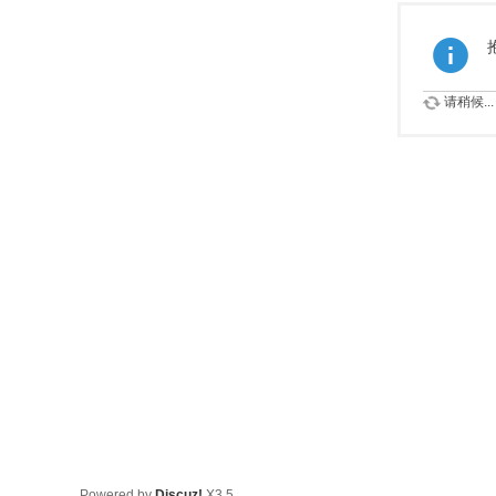
请稍候...
Powered by
Discuz!
X3.5