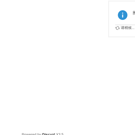
请稍候...
Powered by
Discuz!
X3.5