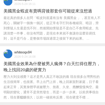
2026-5-24 16:11
美國黑金蝦皮有賣嗎背後那套你可能從來沒想過
最近真的很多人在問「蝦皮到底還有沒有 美國黑金 」，甚至有人不
死心，關鍵字一個換一個試，從正常名字打到各種縮寫、暗語，滑
到懷疑人生還是找不到，然後開始懷疑是不是自己不會用蝦皮。先
講清楚一件事，你沒有問題，是現在本來就不會讓你這麼容易找
到，這不是巧合，是整個市場踩過雷之後留下來的結果。 ...
whiteoqx84
2026-5-24 16:08
美國黑金效果為什麼被男人瘋傳？白天扛得住壓力，
晚上找回20歲的硬實力
壓力大到沒感覺？這才是男人真正不敢說的痛 現在很多台灣男性的
生活很簡單，也很累。早上出門上班，晚上回家面對家庭，日子看
起來正常，其實身體早就被壓力、熬夜、久坐、應酬慢慢掏空。最
明顯的變化，通常不是突然發生，而是一步一步來。以前房事很自
然，現在要醞釀很久；以前一碰就有反應，現在硬度不穩 ...