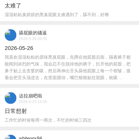
太难了
湿湿粘粘臭烘烘的黑臭屁眼太难遇到了，舔不到，好馋
舔屁眼的骚逼
2026-5-26 09:35
2026-05-26
我喜欢湿湿粘粘的原味黑臭屁眼，先蹲在他屁股后面，隔着裤子都
能闻到浓烈的气味，我会忍不住脱掉他的裤子，扒开他的屁股，把
鼻子贴上去贪婪的吸，然后再伸出舌头舔他屁眼上每一个褶皱，接
着会把舌头顶进去，在里面搅动，嘴巴狠狠贴住屁眼，吮吸 ...
达拉崩吧啦
2026-5-25 14:35
日常想射
工作忙的时候每周一两次，不忙的时候三四次
whiteoqx84