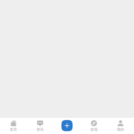
首页
资讯
发现
我的