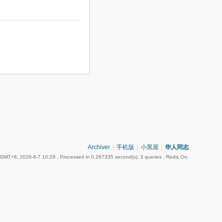
Archiver
|
手机版
|
小黑屋
|
华人同志
GMT+8, 2026-8-7 10:29
, Processed in 0.267335 second(s), 3 queries , Redis On.