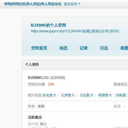
华同|华同社区|华人同志|华人同志论坛
返回首页
BJX98K的个人空间
https://www.gaycn.top/?1134349
[收藏]
[复制]
[分享]
[RSS]
空间首页
动态
记录
日志
相
个人资料
BJX98K
(UID: 1134349)
空间访问量
336
邮箱状态
统计信息
好友数 0
|
记录数 0
|
日志数 0
|
相册数 0
|
回帖数 
性别
保密
生日
-
活跃概况
用户组
骑士