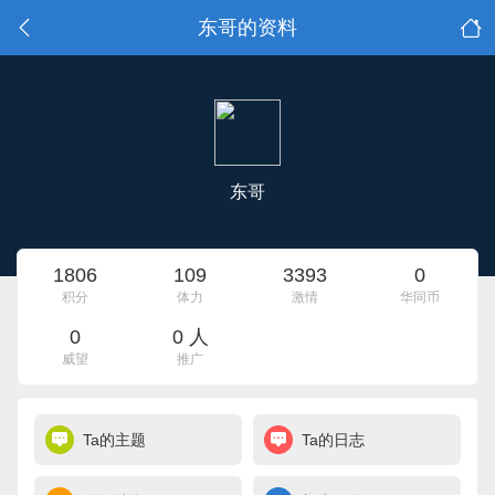
东哥的资料
东哥
1806
109
3393
0
积分
体力
激情
华同币
0
0 人
威望
推广
Ta的主题
Ta的日志