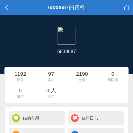
6838687的资料
6838687
1192
97
2190
0
积分
体力
激情
华同币
0
0 人
威望
推广
Ta的主题
Ta的日志