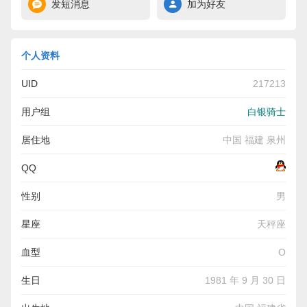
发短消息
加为好友
个人资料
UID
217213
用户组
白银骑士
居住地
中国 福建 泉州
QQ
性别
男
星座
天秤座
血型
O
生日
1981 年 9 月 30 日