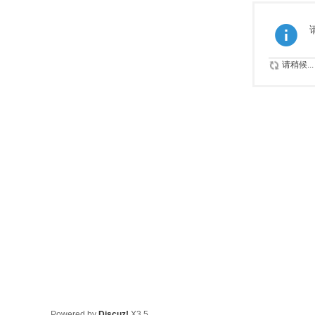
请稍候...
Powered by
Discuz!
X3.5