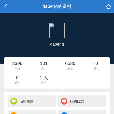
dapeng的资料
dapeng
3396
101
6586
0
积分
体力
激情
华同币
0
1 人
威望
推广
Ta的主题
Ta的日志