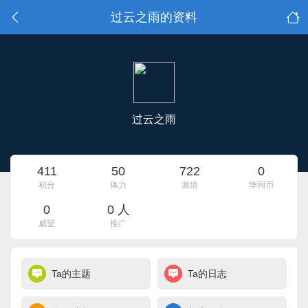
过云之雨的资料
过云之雨
411
50
722
0
积分
体力
激情
华同币
0
0 人
威望
推广
Ta的主题
Ta的日志