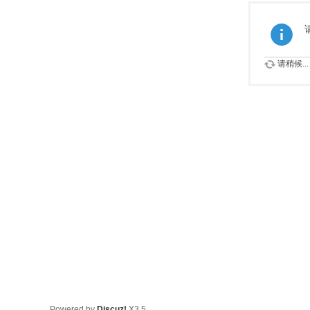
请稍候...
Powered by
Discuz!
X3.5