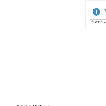
请稍候...
Powered by
Discuz!
X3.5