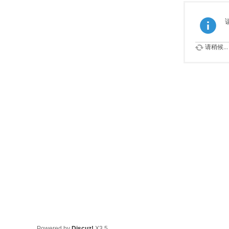
请稍候...
Powered by
Discuz!
X3.5