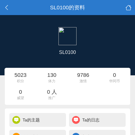
SL0100的资料
SL0100
5023
130
9786
0
积分
体力
激情
华同币
0
0 人
威望
推广
Ta的主题
Ta的日志