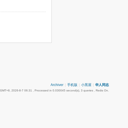
Archiver
|
手机版
|
小黑屋
|
华人同志
GMT+8, 2026-8-7 06:31
, Processed in 0.030045 second(s), 3 queries , Redis On.