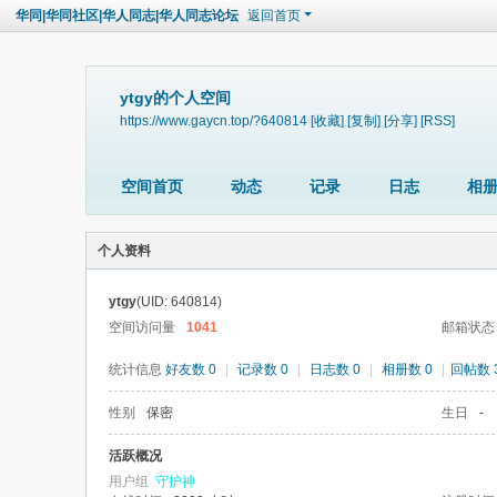
华同|华同社区|华人同志|华人同志论坛
返回首页
ytgy的个人空间
https://www.gaycn.top/?640814
[收藏]
[复制]
[分享]
[RSS]
空间首页
动态
记录
日志
相
个人资料
ytgy
(UID: 640814)
空间访问量
1041
邮箱状态
统计信息
好友数 0
|
记录数 0
|
日志数 0
|
相册数 0
|
回帖数 3
性别
保密
生日
-
活跃概况
用户组
守护神