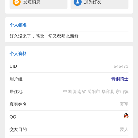
发短消息
加为好友
个人签名
好久没来了，感觉一切又都那么新鲜
个人资料
UID
646473
用户组
青铜骑士
居住地
中国 湖南省 岳阳市 华容县 东山镇
真实姓名
夏军
QQ
交友目的
爱人