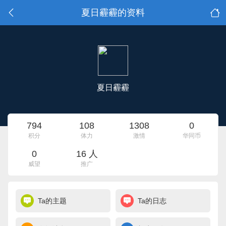
夏日霾霾的资料
夏日霾霾
794
108
1308
0
积分
体力
激情
华同币
0
16 人
威望
推广
Ta的主题
Ta的日志