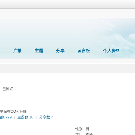
册
广播
主题
分享
留言板
个人资料
已验证
，里面有QQ和旺旺
数 729
|
主题数 10
|
分享数 7
性别
男
学历
本科