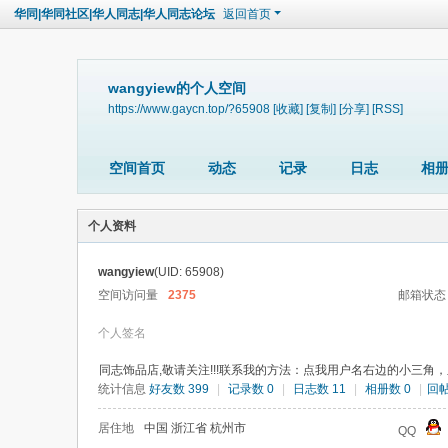
华同|华同社区|华人同志|华人同志论坛
返回首页
wangyiew的个人空间
https://www.gaycn.top/?65908
[收藏]
[复制]
[分享]
[RSS]
空间首页
动态
记录
日志
相
个人资料
wangyiew
(UID: 65908)
空间访问量
2375
邮箱状态
个人签名
同志饰品店,敬请关注!!!联系我的方法：点我用户名右边的小三角
统计信息
好友数 399
|
记录数 0
|
日志数 11
|
相册数 0
|
回帖
居住地
中国 浙江省 杭州市
QQ