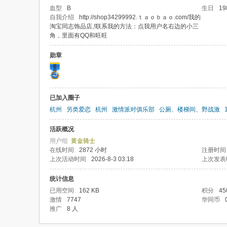
血型
B
生日
19
自我介绍
http://shop34299992.ｔａｏｂａｏ.com/我的
淘宝同志饰品店,!联系我的方法：点我用户名右边的小三
角，里面有QQ和旺旺
勋章
已加入圈子
杭州
另类爱恋
杭州
激情派对俱乐部
公厕、楼梯间、野战激
活跃概况
用户组
黄金骑士
在线时间
2872 小时
注册时间
上次活动时间
2026-8-3 03:18
上次发表
统计信息
已用空间
162 KB
积分
45
激情
7747
华同币
推广
8 人