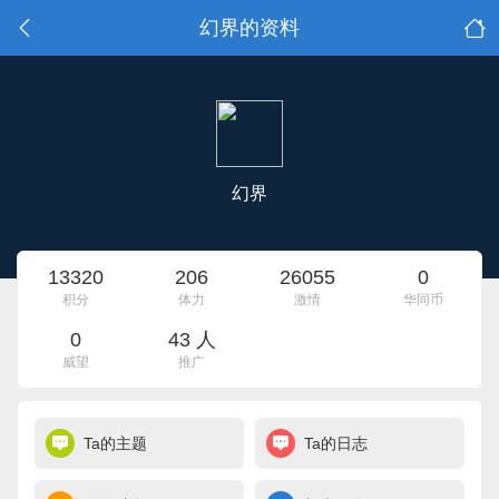
幻界的资料
幻界
13320
206
26055
0
积分
体力
激情
华同币
0
43 人
威望
推广
Ta的主题
Ta的日志