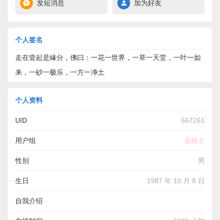
发短消息
加为好友
个人签名
走在壹起是緣分，佛曰：一花一世界，一草一天堂，一叶一如
来，一砂一极乐，一方一净土
个人资料
UID
667261
用户组
圣骑士
性别
男
生日
1987 年 10 月 8 日
自我介绍