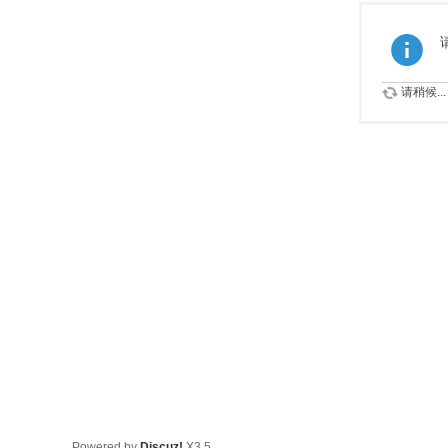
请稍候...
Powered by
Discuz!
X3.5