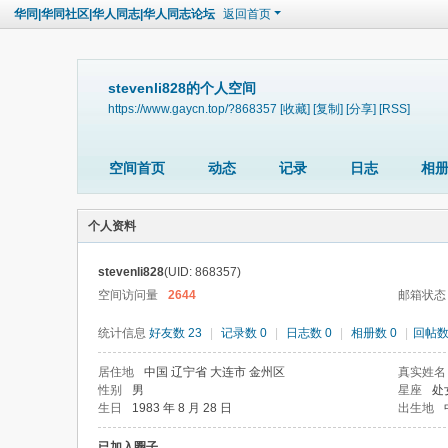
华同|华同社区|华人同志|华人同志论坛
返回首页
stevenli828的个人空间
https://www.gaycn.top/?868357
[收藏]
[复制]
[分享]
[RSS]
空间首页
动态
记录
日志
相
个人资料
stevenli828
(UID: 868357)
空间访问量
2644
邮箱状态
统计信息
好友数 23
|
记录数 0
|
日志数 0
|
相册数 0
|
回帖数 
居住地
中国 辽宁省 大连市 金州区
真实姓名
性别
男
星座
处
生日
1983 年 8 月 28 日
出生地
已加入圈子