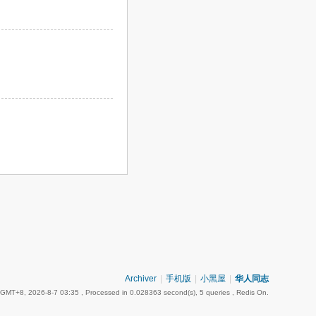
Archiver
|
手机版
|
小黑屋
|
华人同志
GMT+8, 2026-8-7 03:35
, Processed in 0.028363 second(s), 5 queries , Redis On.