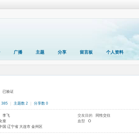
册
广播
主题
分享
留言板
个人资料
已验证
385
|
主题数 2
|
分享数 0
李飞
交友目的
同性交往
女座
血型
O
中国 辽宁省 大连市 金州区