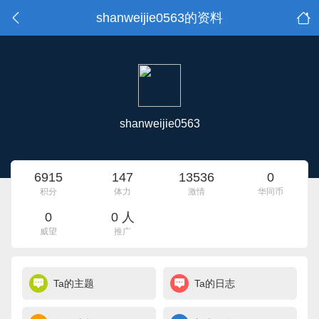
shanweijie0563的资料
shanweijie0563
6915
147
13536
0
积分
体力
激情
华同币
0
0 人
威望
推广
Ta的主题
Ta的日志