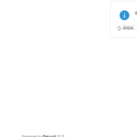
请稍候...
Powered by
Discuz!
X3.5