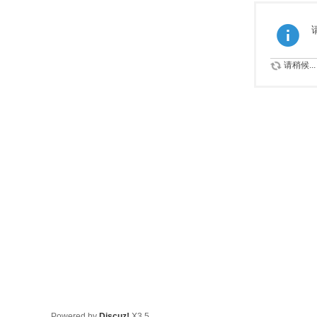
请稍候...
Powered by
Discuz!
X3.5