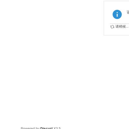
请稍候...
Powered by
Discuz!
X3.5