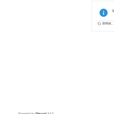
请稍候...
Powered by
Discuz!
X3.5