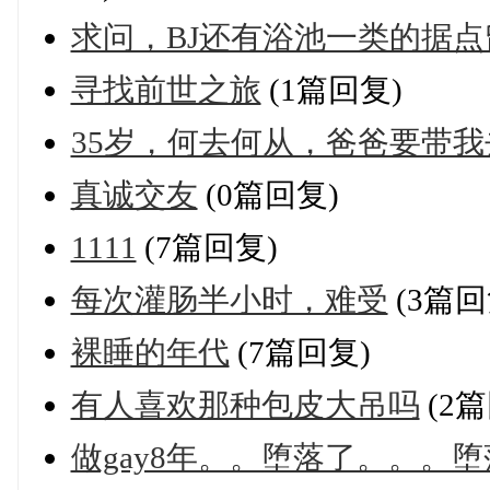
求问，BJ还有浴池一类的据
寻找前世之旅
(1篇回复)
35岁，何去何从，爸爸要带
真诚交友
(0篇回复)
1111
(7篇回复)
每次灌肠半小时，难受
(3篇回
裸睡的年代
(7篇回复)
有人喜欢那种包皮大吊吗
(2篇
做gay8年。。堕落了。。。堕落