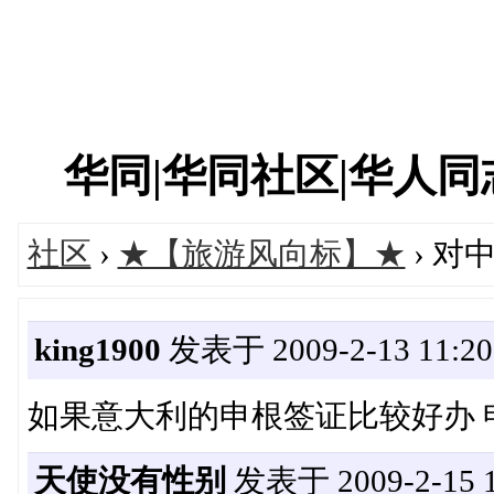
华同|华同社区|华人同志|
社区
›
★【旅游风向标】★
› 对
king1900
发表于 2009-2-13 11:20
如果意大利的申根签证比较好办 
天使没有性别
发表于 2009-2-15 1