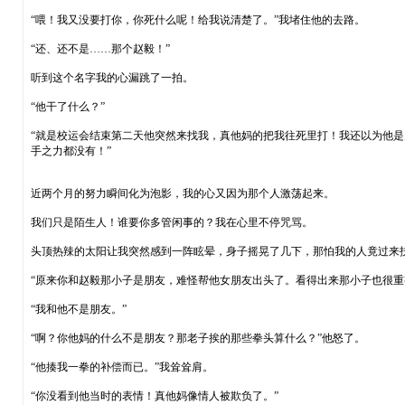
“喂！我又没要打你，你死什么呢！给我说清楚了。”我堵住他的去路。
“还、还不是……那个赵毅！”
听到这个名字我的心漏跳了一拍。
“他干了什么？”
“就是校运会结束第二天他突然来找我，真他妈的把我往死里打！我还以为他
手之力都没有！”
近两个月的努力瞬间化为泡影，我的心又因为那个人激荡起来。
我们只是陌生人！谁要你多管闲事的？我在心里不停咒骂。
头顶热辣的太阳让我突然感到一阵眩晕，身子摇晃了几下，那怕我的人竟过来
“原来你和赵毅那小子是朋友，难怪帮他女朋友出头了。看得出来那小子也很重
“我和他不是朋友。”
“啊？你他妈的什么不是朋友？那老子挨的那些拳头算什么？”他怒了。
“他揍我一拳的补偿而已。”我耸耸肩。
“你没看到他当时的表情！真他妈像情人被欺负了。”