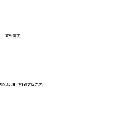
，一直到深夜。
我应该没把他打得太惨才对。