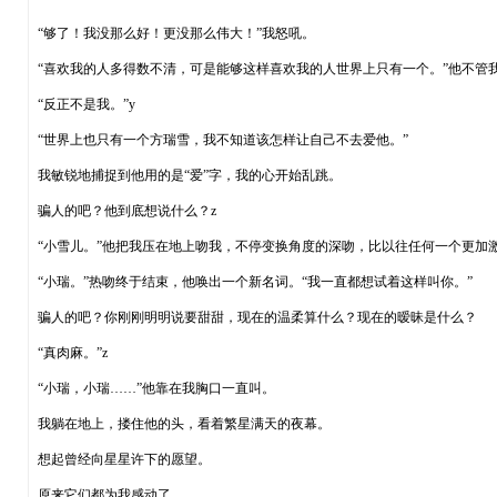
“够了！我没那么好！更没那么伟大！”我怒吼。
“喜欢我的人多得数不清，可是能够这样喜欢我的人世界上只有一个。”他不管
“反正不是我。”y
“世界上也只有一个方瑞雪，我不知道该怎样让自己不去爱他。”
我敏锐地捕捉到他用的是“爱”字，我的心开始乱跳。
骗人的吧？他到底想说什么？z
“小雪儿。”他把我压在地上吻我，不停变换角度的深吻，比以往任何一个更加
“小瑞。”热吻终于结束，他唤出一个新名词。“我一直都想试着这样叫你。”
骗人的吧？你刚刚明明说要甜甜，现在的温柔算什么？现在的暧昧是什么？
“真肉麻。”z
“小瑞，小瑞……”他靠在我胸口一直叫。
我躺在地上，搂住他的头，看着繁星满天的夜幕。
想起曾经向星星许下的愿望。
原来它们都为我感动了。