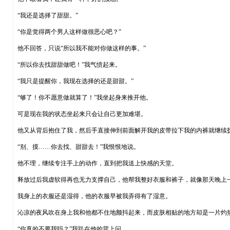
“我还是选择了甜甜。”
“你是觉得两个男人这样做很恶心吧？”
他不回答，只说“所以我不能对你做这样的事。”
“所以你去找甜甜做吧！”我气愤起来。
“我只是提醒你，我现在选择的还是甜甜。”
“够了！你不愿意做就算了！”我坐起身来推开他。
可是现在我的状态坐起来只会让自己更加难堪。
他又从背后抱住了我，然后手直接伸到前面解开我的皮带拉下我的内裤就继续
“别、摸……你去找、甜甜去！”我恨恨地说。
他不理，继续专注手上的动作，直到把我送上快感的天堂。
释放过后我虚软得再也无力支撑自己，他帮我整好衣服和裤子，就像那天晚上
我身上的衣服还是湿得，他的衣服早被我弄得有了湿意。
沁凉的夜风吹在身上我和他都不住地颤抖起来，而皮肤相贴的地方却是一片灼
“你真的不要我吗？”我趴在他的背上问。