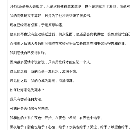
314我还是每天去报导，只是次数变得越来越少，也不是刻意为了避他，而是
我的高数确实不算好，只是为了他才去钻研了很多书。
现在已经没有必要，于是原形毕露。
他真的再也没有主动接近过我，偶尔见面，他还是会向我微微一笑然后就忙自
而那晚之后我大多数时间都泡在实验室里做实验或者在图书馆写报告和作业。
我刻意使自己变得忙碌。
因为很多爱情小说都说，只有用忙碌才能忘记一个人。
遇见他之前，我的心是一潭死水，波澜不惊。
遇见他之后，我的心成为海潮，汹涌澎湃。
如何让海潮化为死水？
我只有尝试任何方法。
可我还是害怕黑夜的来临。
我和他的关系在夜色中开始、在夜色中发展、在夜色中结束。
黑夜给予了甜蜜也给予了心酸，给予了欢笑也给予了哭泣，给予了希望也给予