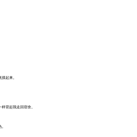
抚摸起来。
一样背起我走回宿舍。
热。