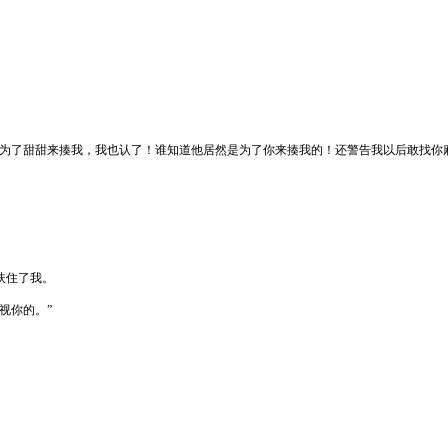
是为了甜甜来揍我，我也认了！谁知道他居然是为了你来揍我的！还警告我以后敢找你
扶住了我。
视你的。”