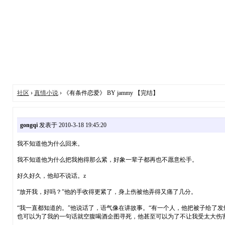
社区
›
真情小说
› 《有条件恋爱》 BY jammy 【完结】
gongqi
发表于 2010-3-18 19:45:20
我不知道他为什么回来。
我不知道他为什么把我抱得那么紧，好象一辈子都再也不愿意松手。
好久好久，他却不说话。z
“放开我，好吗？”他的手收得更紧了，身上伤被他弄得又痛了几分。
“我一直都知道的。”他说话了，语气像在讲故事。“有一个人，他把被子给了
也可以为了我的一句话就空腹喝酒企图寻死，他甚至可以为了不让我受太大伤