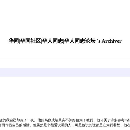
华同|华同社区|华人同志|华人同志论坛 's Archiver
发烧的我自己却冻了一夜。他的高数成绩其实不算好但为了教我，他却买了许多参考书
害而作践自己的感情。他虽然是个很爱说谎的人，可是他说的谎都是在为我着想，他在