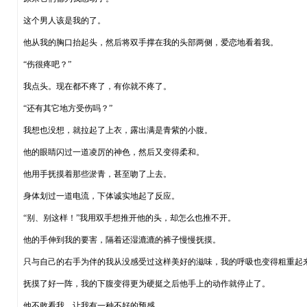
这个男人该是我的了。
他从我的胸口抬起头，然后将双手撑在我的头部两侧，爱恋地看着我。
“伤很疼吧？”
我点头。现在都不疼了，有你就不疼了。
“还有其它地方受伤吗？”
我想也没想，就拉起了上衣，露出满是青紫的小腹。
他的眼睛闪过一道凌厉的神色，然后又变得柔和。
他用手抚摸着那些淤青，甚至吻了上去。
身体划过一道电流，下体诚实地起了反应。
“别、别这样！”我用双手想推开他的头，却怎么也推不开。
他的手伸到我的要害，隔着还湿漉漉的裤子慢慢抚摸。
只与自己的右手为伴的我从没感受过这样美好的滋味，我的呼吸也变得粗重起
抚摸了好一阵，我的下腹变得更为硬挺之后他手上的动作就停止了。
他不敢看我，让我有一种不好的预感。