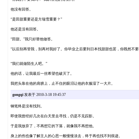
他没有回答。
“是田甜重要还是方瑞雪重要？”
他还是没有回答。
“田甜。”我只好替他做答。
“以后别再管我，别再对我好了。你毕业之后要到日本找甜甜也罢，你既然不
“我们就做陌生人吧。”
他的话，让我最后一丝希望也破灭了。
我把头靠在他的肩膀上，止不住的眼泪让他的衣服湿了一大片。
gongqi
发表于 2010-3-18 19:45:37
钢笔终是没有找到。
即使我曾经好几次在白天里去寻找，仍是不见踪影。
于是我放弃了，不再想它的下落，就像我不再想他。
身上的伤也像了解主人的心思一般慢慢淡去，终于再也找不到痕迹。