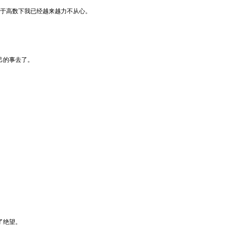
对于高数下我已经越来越力不从心。
己的事去了。
了绝望。