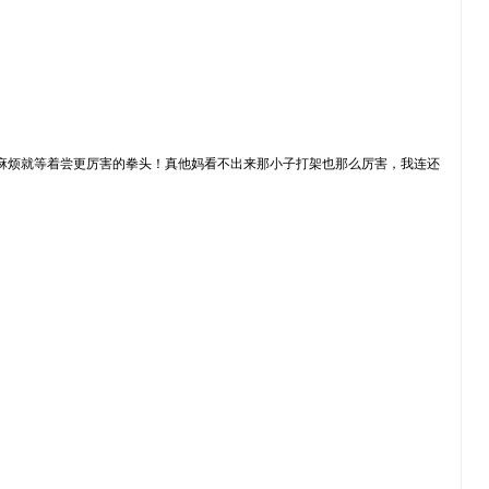
麻烦就等着尝更厉害的拳头！真他妈看不出来那小子打架也那么厉害，我连还