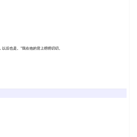
，以后也是。”我在他的背上唠唠叨叨。