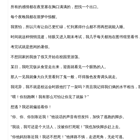
所有的感情都在夜里塞在胸口满满的，想找一个出口。
每个夜晚我都在噩梦中惊醒。
我害怕，所以只有让自己更忙碌，忙到累得什么都不用再想就能入睡。
时间就这样悄悄流逝，转眼又进入期末考试，我几乎每天都泡在图书馆里看书
考完试就是悠闲的暑假。
不想回家的我放了假又开始在校园里游荡。
某日，我吃完饭从食堂走出来，迎面就看见一个眼熟的人。
那人一见我就像大白天里看到了鬼一般，吓得脸色发青调头就走。
我诧异，我不就是校运会时跟他打了一架吗？而且我记得我们俩的水平相当，
“喂！你别跑啊！我有那么可怕让你见了就躲？”
想逃？我还就偏追着你！
“你、你、你别靠近我！”他说话的声音有些发抖，加快了逃跑的脚步。
“我说，我可还是个大活人，没被你打死呢！”我也加快脚步赶上去。
“你他妈别靠近我！我还不想死！”他择路不慎，走进死角，无处可逃。