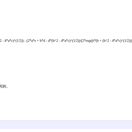
2 - 4*a*c)^(1/2)) - (2*a*e + b*d - d*(b^2 - 4*a*c)^(1/2))/(2*exp((t*(b + (b^2 - 4*a*c)^(1/2))
写的。