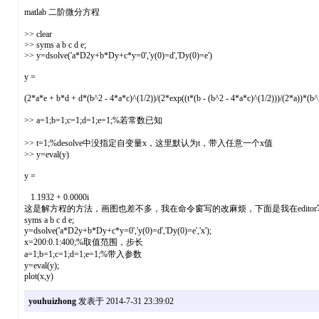
matlab 二阶微分方程
>> clear
>> syms a b c d e;
>> y=dsolve('a*D2y+b*Dy+c*y=0','y(0)=d','Dy(0)=e')
y =
(2*a*e + b*d + d*(b^2 - 4*a*c)^(1/2))/(2*exp((t*(b - (b^2 - 4*a*c)^(1/2)))/(2*a))*(b^
>> a=1;b=1;c=1;d=1;e=1;%若常数已知
>> t=1;%desolve中没指定自变量x，这里默认为t，带入任意一个x值
>> y=eval(y)
y =
1.1932 + 0.0000i
这是解方程的方法，画图也差不多，我在命令窗写的改麻烦，下面是我在editor
syms a b c d e;
y=dsolve('a*D2y+b*Dy+c*y=0','y(0)=d','Dy(0)=e','x');
x=200:0.1:400;%取值范围，步长
a=1;b=1;c=1;d=1;e=1;%带入参数
y=eval(y);
plot(x,y)
youhuizhong
发表于 2014-7-31 23:39:02