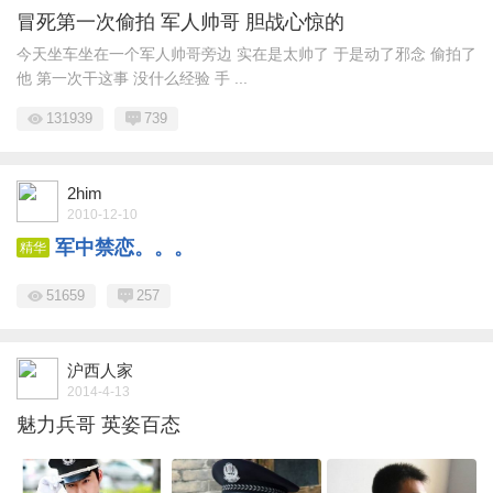
冒死第一次偷拍 军人帅哥 胆战心惊的
今天坐车坐在一个军人帅哥旁边 实在是太帅了 于是动了邪念 偷拍了
他 第一次干这事 没什么经验 手 ...
131939
739
2him
2010-12-10
军中禁恋。。。
精华
51659
257
沪西人家
2014-4-13
魅力兵哥 英姿百态