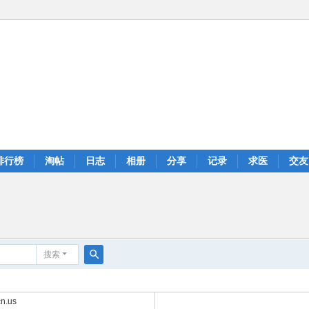
排行榜
淘帖
日志
相册
分享
记录
求医
交友
搜索
搜
索
n.us