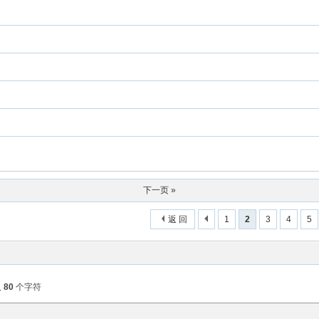
下一页 »
返 回
1
2
3
4
5
入
80
个字符