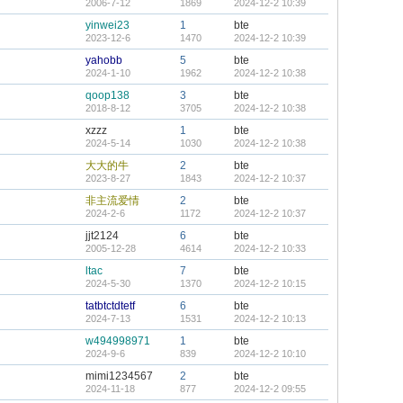
2006-7-12
1869
2024-12-2 10:39
yinwei23
1
bte
2023-12-6
1470
2024-12-2 10:39
yahobb
5
bte
2024-1-10
1962
2024-12-2 10:38
qoop138
3
bte
2018-8-12
3705
2024-12-2 10:38
xzzz
1
bte
2024-5-14
1030
2024-12-2 10:38
大大的牛
2
bte
2023-8-27
1843
2024-12-2 10:37
非主流爱情
2
bte
2024-2-6
1172
2024-12-2 10:37
jjt2124
6
bte
2005-12-28
4614
2024-12-2 10:33
ltac
7
bte
2024-5-30
1370
2024-12-2 10:15
tatbtctdtetf
6
bte
2024-7-13
1531
2024-12-2 10:13
w494998971
1
bte
2024-9-6
839
2024-12-2 10:10
mimi1234567
2
bte
2024-11-18
877
2024-12-2 09:55