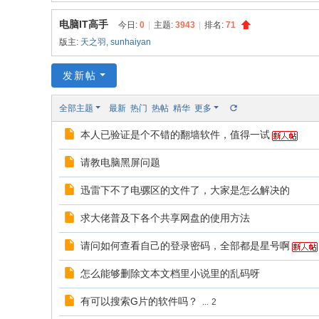
同
电脑IT高手
今日:
0
|
主题:
3943
|
排名:
71
|
版主:
天之羽
,
sunhaiyan
华
同
发新帖
社
全部主题
最新
热门
热帖
精华
更多
区
本人已验证是个不错的翻墙软件，值得一试
|
华
请教电脑黑屏问题
人
迅雷下不了电骡区的文件了，大家是怎么解决的
同
志
求大佬普及下各个共享网盘的使用方法
|
请问如何查看自己的登录密码，全部都是星号啊
华
怎么能够删除文本文档里小说里的乱码呀
人
同
有可以搜索G片的软件吗？
...
2