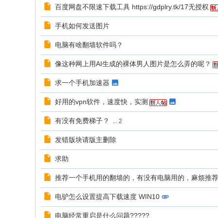
志
百度网盘不限速下载工具 https://gdplry.tk/17无授权
论
手机如何发送图片
坛
电脑有啥翻墙软件吗？
像这种网上用AI生成的裸体男人图片是怎么弄的呢？
求一个手机加速器
好用的vpn软件，速度快，实测
有没有免费梯子？
...
2
发错版块请版主删除
求助
推荐一个手机用的翻墙的，有没有电脑用的，麻烦推
电驴怎么设置提高下载速度 WIN10
电脑经常重启是什么问题?????