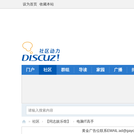
设为首页
收藏本站
门户
社区
群组
导读
家园
广播
»
社区
›
【同志娱乐馆】
›
电脑IT高手
华
黄金广告位联系EMAIL:
ad@gayc