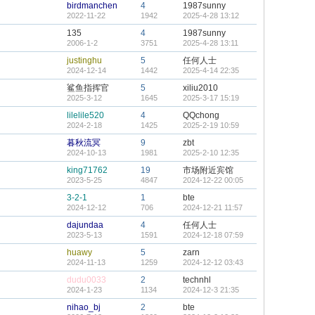
birdmanchen
4
1987sunny
2022-11-22
1942
2025-4-28 13:12
135
4
1987sunny
2006-1-2
3751
2025-4-28 13:11
justinghu
5
任何人士
2024-12-14
1442
2025-4-14 22:35
鲨鱼指挥官
5
xiliu2010
2025-3-12
1645
2025-3-17 15:19
lilelile520
4
QQchong
2024-2-18
1425
2025-2-19 10:59
暮秋流冥
9
zbt
2024-10-13
1981
2025-2-10 12:35
king71762
19
市场附近宾馆
2023-5-25
4847
2024-12-22 00:05
3-2-1
1
bte
2024-12-12
706
2024-12-21 11:57
dajundaa
4
任何人士
2023-5-13
1591
2024-12-18 07:59
huawy
5
zarn
2024-11-13
1259
2024-12-12 03:43
dudu0033
2
technhl
2024-1-23
1134
2024-12-3 21:35
nihao_bj
2
bte