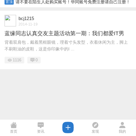
请不要在陌生人处购买账号！华同账号免费注册请自己注册！
置顶
bcj1215
2014-11-19
蓝缘同志认真交友主题活动第一期：我们都爱IT男
背着双肩包，戴着黑框眼镜，理着寸头发型，衣着休闲为主，脚上
不刷鞋油的皮鞋，这是你印象中的I ...
1116
0
首页
资讯
发现
我的